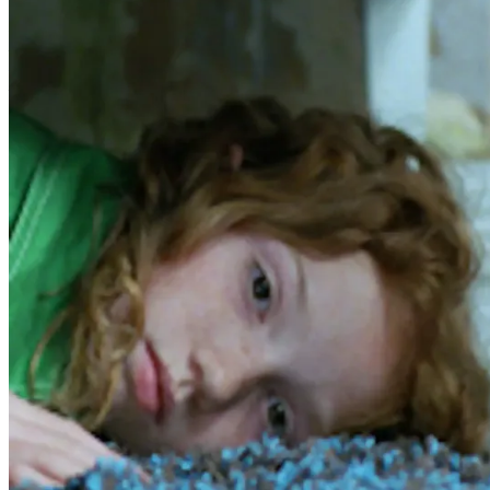
Film
Forfatter:
Leverandør:
Norgesfilm AS
Lisens:
Gjemsel forteller om to jenters reise gjennom ulike stadier av livet – f
Publisert
01.12.2024