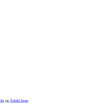
våg
og
Åshild Irene