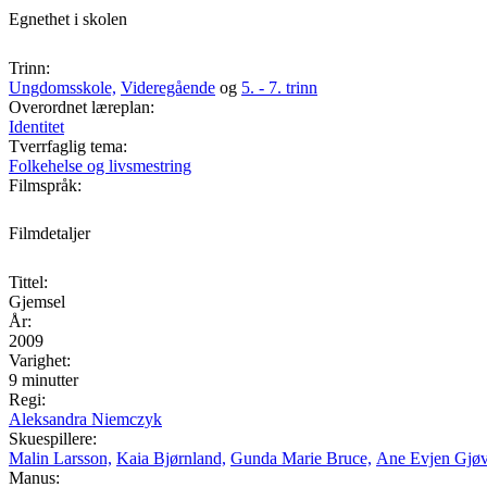
Egnethet i skolen
Trinn:
Ungdomsskole,
Videregående
og
5. - 7. trinn
Overordnet læreplan:
Identitet
Tverrfaglig tema:
Folkehelse og livsmestring
Filmspråk:
Filmdetaljer
Tittel:
Gjemsel
År:
2009
Varighet:
9 minutter
Regi:
Aleksandra Niemczyk
Skuespillere:
Malin Larsson,
Kaia Bjørnland,
Gunda Marie Bruce,
Ane Evjen Gjø
Manus: