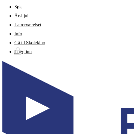
Gå til hovedinnhold
Søk
Årshjul
Lærerværelset
Info
Gå til Skolekino
Logg inn