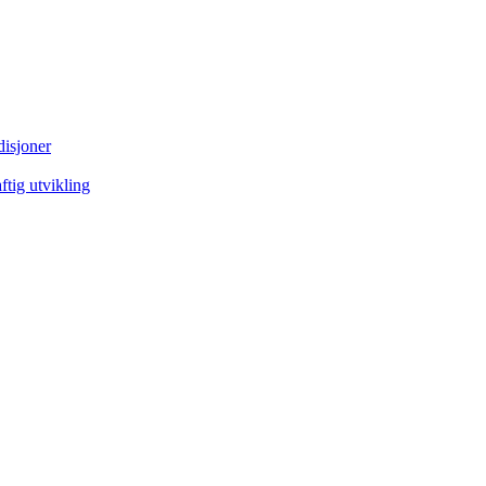
disjoner
tig utvikling