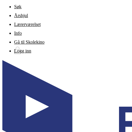
Gå til hovedinnhold
Søk
Årshjul
Lærerværelset
Info
Gå til Skolekino
Logg inn