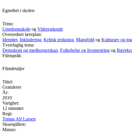
Egnethet i skolen
Trinn:
Ungdomsskole
og
Videregående
Overordnet læreplan:
Identitet,
Inkludering,
Kritisk tenkning,
Mangfold
og
Kulturarv og tra
Tverrfaglig tema:
Demokrati og medborgerskap,
Folkehelse og livsmestring
og
Bærekraf
Filmspråk:
Filmdetaljer
Tittel:
Gratulerer
År:
2010
Varighet:
12 minutter
Regi:
Tomas Alf Larsen
Skuespillere:
Manus: