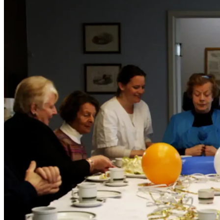
Film
Forfatter:
Leverandør:
Norgesfilm AS
Lisens:
En bittersøt film om to beboere på et aldershjem – med alt som hører m
snitt til å stikke av med sin kjære – i rullestolen, for å by henne på et 
Publisert
01.12.2024