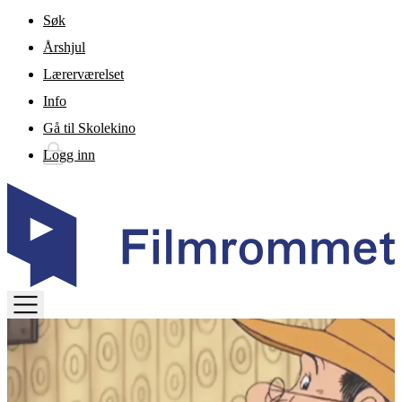
Gå til hovedinnhold
Søk
Årshjul
Lærerværelset
Info
Gå til Skolekino
Logg inn
TOGGLE
MENU