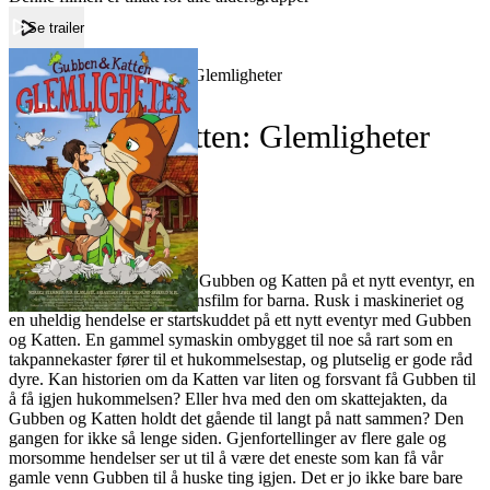
Se trailer
Forside
Gubben & Katten: Glemligheter
Gubben & Katten: Glemligheter
Film
Forfatter:
Leverandør:
Norgesfilm AS
Lisens:
Bli med våre kjente venner Gubben og Katten på et nytt eventyr, en
morsom helaftens animasjonsfilm for barna. Rusk i maskineriet og
en uheldig hendelse er startskuddet på ett nytt eventyr med Gubben
og Katten. En gammel symaskin ombygget til noe så rart som en
takpannekaster fører til et hukommelsestap, og plutselig er gode råd
dyre. Kan historien om da Katten var liten og forsvant få Gubben til
å få igjen hukommelsen? Eller hva med den om skattejakten, da
Gubben og Katten holdt det gående til langt på natt sammen? Den
gangen for ikke så lenge siden. Gjenfortellinger av flere gale og
morsomme hendelser ser ut til å være det eneste som kan få vår
gamle venn Gubben til å huske ting igjen. Det er jo ikke bare bare