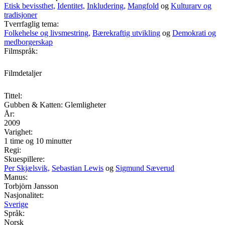
Etisk bevissthet,
Identitet,
Inkludering,
Mangfold
og
Kulturarv og
tradisjoner
Tverrfaglig tema:
Folkehelse og livsmestring,
Bærekraftig utvikling
og
Demokrati og
medborgerskap
Filmspråk:
Filmdetaljer
Tittel:
Gubben & Katten: Glemligheter
År:
2009
Varighet:
1 time og 10 minutter
Regi:
Skuespillere:
Per Skjælsvik,
Sebastian Lewis
og
Sigmund Sæverud
Manus:
Torbjörn Jansson
Nasjonalitet:
Sverige
Språk:
Norsk