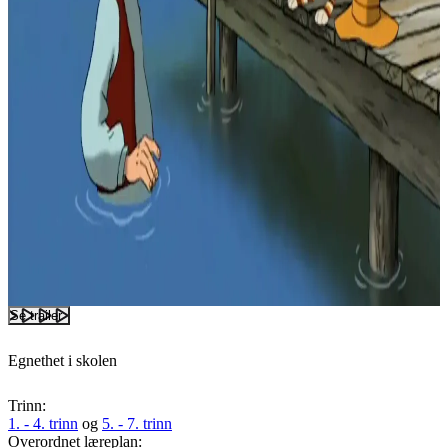
Se trailer
Egnethet i skolen
Trinn:
1. - 4. trinn
og
5. - 7. trinn
Overordnet læreplan: