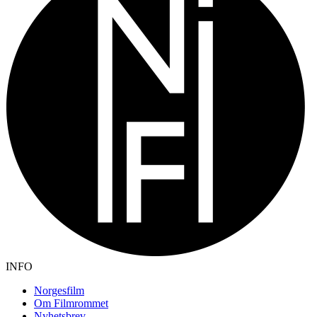
INFO
Norgesfilm
Om Filmrommet
Nyhetsbrev