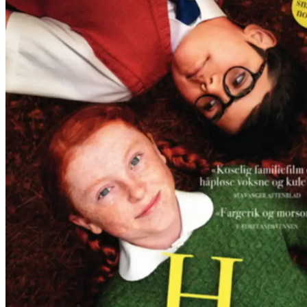
Film
Forfatter:
Leverandør:
Norgesfilm AS
Lisens:
Candice er en tolv år gammel jente med ubegrenset optimisme og et unik
krever.
Publisert
22.01.2025