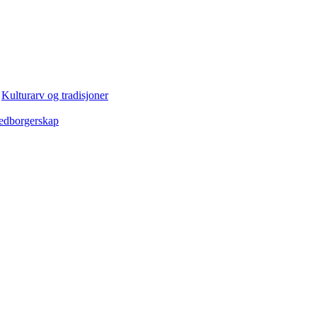
g
Kulturarv og tradisjoner
edborgerskap