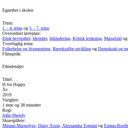
Egnethet i skolen
Trinn:
1. - 4. trinn
og
5. - 7. trinn
Overordnet læreplan:
Etisk bevissthet,
Identitet,
Inkludering,
Kritisk tenkning,
Mangfold
o
Tverrfaglig tema:
Folkehelse og livsmestring,
Bærekraftig utvikling
og
Demokrati og m
Filmspråk:
Filmdetaljer
Tittel:
H for Happy
År:
2019
Varighet:
1 time og 38 minutter
Regi:
John Sheedy
Skuespillere:
Miriam Margolyes,
Daisy Axon,
Alessandra Tognini
og
Emma Booth