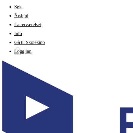
Gå til hovedinnhold
Søk
Årshjul
Lærerværelset
Info
Gå til Skolekino
Logg inn