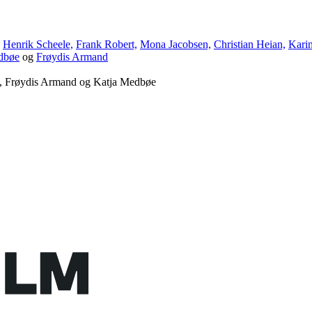
Henrik Scheele,
Frank Robert,
Mona Jacobsen,
Christian Heian,
Kari
dbøe
og
Frøydis Armand
n, Frøydis Armand og Katja Medbøe