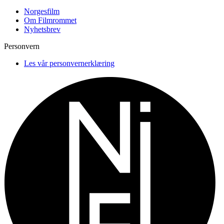
Norgesfilm
Om Filmrommet
Nyhetsbrev
Personvern
Les vår personvernerklæring