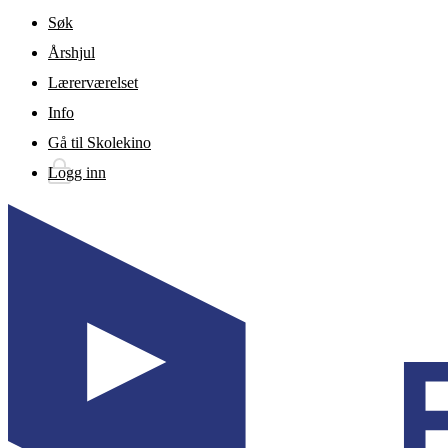
Gå til hovedinnhold
Søk
Årshjul
Lærerværelset
Info
Gå til Skolekino
Logg inn