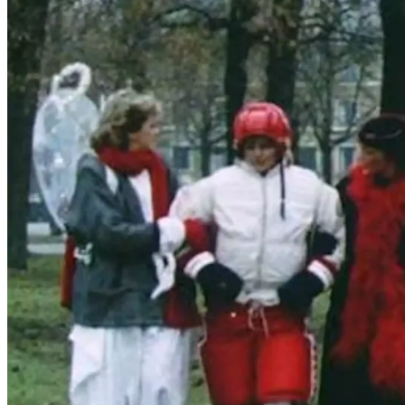
Film
Forfatter:
Leverandør:
Norgesfilm AS
Lisens:
Ti år er gått etter at de tre hustruene møttes til klassefest i 1975. Nå 
før lille julaften. Alle skal fortelle hva de har gjort i årene som har
samfølelsen som igjen oppstår mellom de tre hustruene, gjør at de lar ju
middagen ligger i frysern". Og så bærer det avsted på ny! Og nå går 
Kaja og Heidrun. Fortsettelsen av den populære komedien "Hustruer" f
Frisch og Jon Eikemo – samt Sveriges store komiker Brasse Brännstr
Publisert
16.09.2024