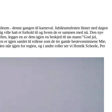
l jubileum - denne gangen til karneval. Jubileumsfesten finner sted dagen
tlig ville hatt et forhold til og hvem de er sammen med nå. Den nye
laften, legger en av dem igjen en beskjed til sin mann:"God jul,
 er igjen samlet til rollene som de tre gamle bestevenninnene Mie,
tår igjen for regien, og i andre roller ser vi Henrik Scheele, Per