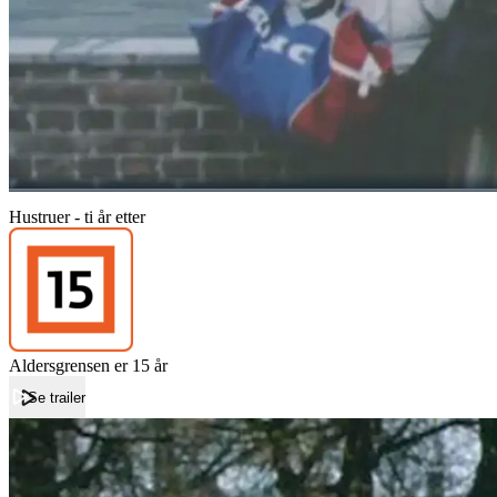
Hustruer - ti år etter
Aldersgrensen er 15 år
Se trailer
Forside
Hustruer - ti år etter
Hustruer - ti år etter