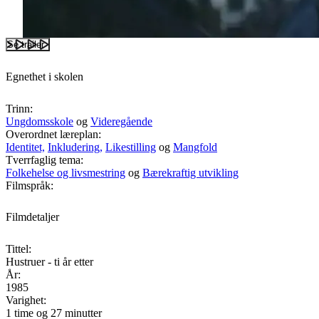
Se trailer
Egnethet i skolen
Trinn:
Ungdomsskole
og
Videregående
Overordnet læreplan:
Identitet,
Inkludering,
Likestilling
og
Mangfold
Tverrfaglig tema:
Folkehelse og livsmestring
og
Bærekraftig utvikling
Filmspråk:
Filmdetaljer
Tittel:
Hustruer - ti år etter
År:
1985
Varighet:
1 time og 27 minutter