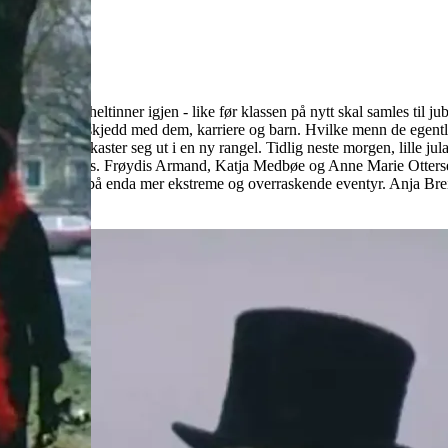
møter vi våre tre heltinner igjen - like før klassen på nytt skal samles ti
 gått, hva som har skjedd med dem, karriere og barn. Hvilke menn de egen
l være jul og kaster seg ut i en ny rangel. Tidlig neste morgen, lille ju
ferden utenlands. Frøydis Armand, Katja Medbøe og Anne Marie Ottersen
ra 1975 byr på enda mer ekstreme og overraskende eventyr. Anja Breien s
öm.