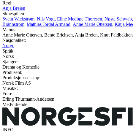
Regi:
Anja Breien
Skuespillere:
Svein Wickstrøm,
Nils Vogt,
Eline Medbøe Thoresen,
Nøste Schwab,
Brännström,
Mathias Jordal Armand,
Anne Marie Ottersen,
Katja Me
Manus:
Anne Marie Ottersen, Bente Erichsen, Anja Breien, Knut Faldbakke
Nasjonalitet:
Norge
Språk:
Norsk
Sjanger:
Drama og Komedie
Produsent:
Produksjonsselskap:
Norsk Film AS
Musikk:
Foto:
Erling Thurmann-Andersen
Medvirkende:
INFO