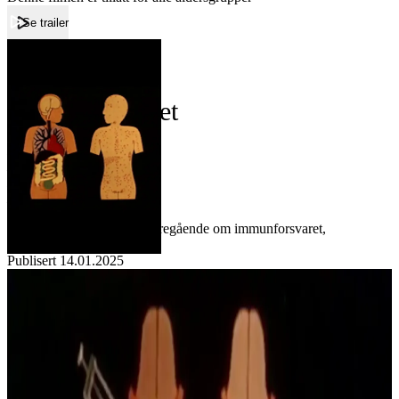
Se trailer
Forside
Immunforsvaret
Immunforsvaret
Film
Forfatter:
Leverandør:
Norgesfilm AS
Lisens:
Undervisningsfilm for videregående om immunforsvaret,
immunisering og vaksine.
Publisert
14.01.2025