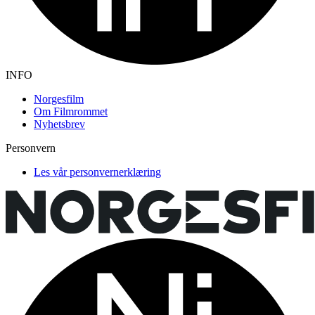
INFO
Norgesfilm
Om Filmrommet
Nyhetsbrev
Personvern
Les vår personvernerklæring