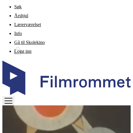
Gå til hovedinnhold
Søk
Årshjul
Lærerværelset
Info
Gå til Skolekino
Logg inn
TOGGLE
MENU