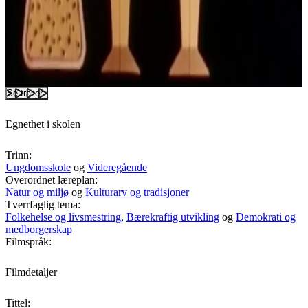
Se trailer
Egnethet i skolen
Trinn:
Ungdomsskole
og
Videregående
Overordnet læreplan:
Natur og miljø
og
Kulturarv og tradisjoner
Tverrfaglig tema:
Folkehelse og livsmestring,
Bærekraftig utvikling
og
Demokrati og
medborgerskap
Filmspråk:
Filmdetaljer
Tittel: