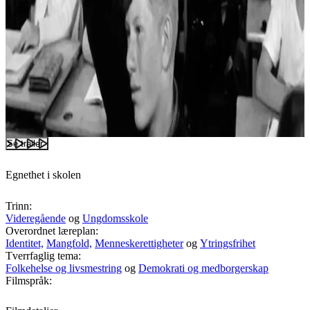
Se trailer
Egnethet i skolen
Trinn:
Videregående
og
Ungdomsskole
Overordnet læreplan:
Identitet,
Mangfold,
Menneskerettigheter
og
Ytringsfrihet
Tverrfaglig tema:
Folkehelse og livsmestring
og
Demokrati og medborgerskap
Filmspråk: