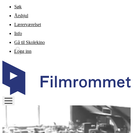
Gå til hovedinnhold
Søk
Årshjul
Lærerværelset
Info
Gå til Skolekino
Logg inn
TOGGLE
MENU