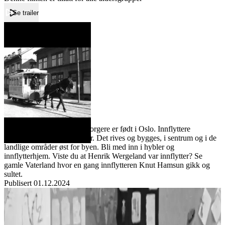
Se trailer
Forside
Innflytterbyen
Innflytterbyen
Film
Forfatter:
Leverandør:
Norgesfilm AS
Lisens:
Bare halvparten av Oslos borgere er født i Oslo. Innflyttere
strømmer til fra fjern og nær. Det rives og bygges, i sentrum og i de
landlige områder øst for byen. Bli med inn i hybler og
innflytterhjem. Viste du at Henrik Wergeland var innflytter? Se
gamle Vaterland hvor en gang innflytteren Knut Hamsun gikk og
sultet.
Publisert
01.12.2024