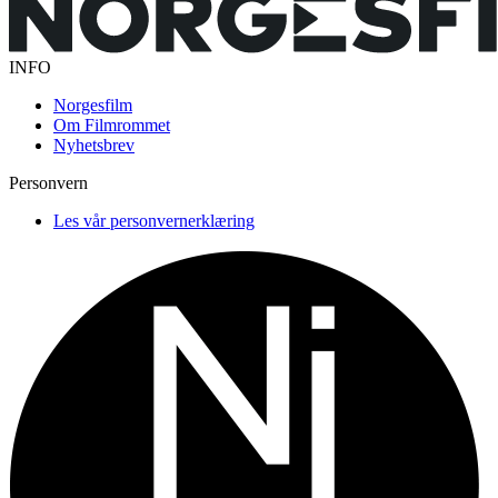
INFO
Norgesfilm
Om Filmrommet
Nyhetsbrev
Personvern
Les vår personvernerklæring