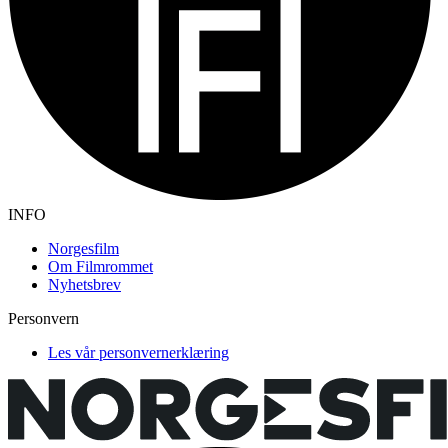
INFO
Norgesfilm
Om Filmrommet
Nyhetsbrev
Personvern
Les vår personvernerklæring