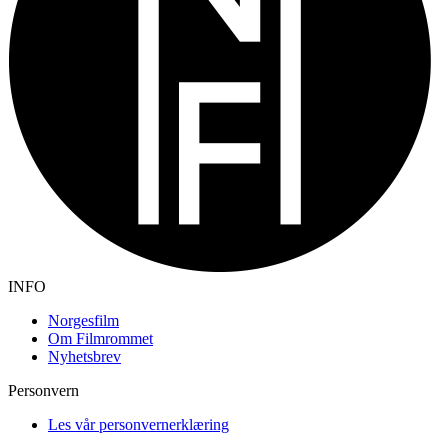
INFO
Norgesfilm
Om Filmrommet
Nyhetsbrev
Personvern
Les vår personvernerklæring