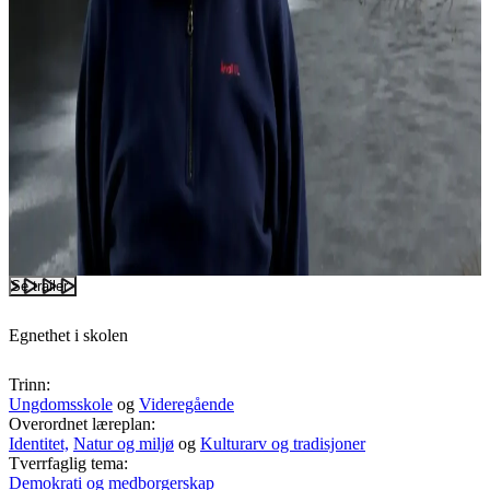
Se trailer
Egnethet i skolen
Trinn:
Ungdomsskole
og
Videregående
Overordnet læreplan:
Identitet,
Natur og miljø
og
Kulturarv og tradisjoner
Tverrfaglig tema:
Demokrati og medborgerskap