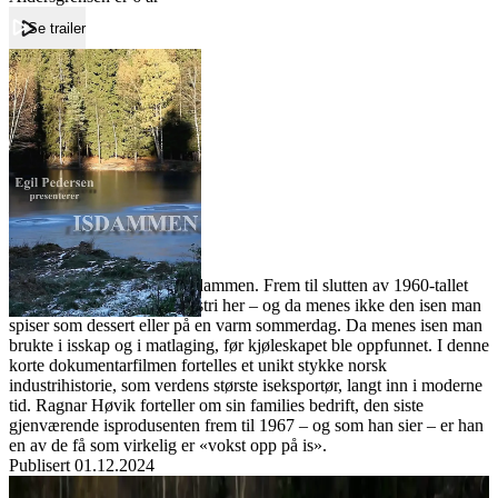
Se trailer
Forside
Isdammen
Isdammen
Film
Forfatter:
Leverandør:
Norgesfilm AS
Lisens:
Ved Årvoll i Oslo ligger Isdammen. Frem til slutten av 1960-tallet
drev familien Høvik isindustri her – og da menes ikke den isen man
spiser som dessert eller på en varm sommerdag. Da menes isen man
brukte i isskap og i matlaging, før kjøleskapet ble oppfunnet. I denne
korte dokumentarfilmen fortelles et unikt stykke norsk
industrihistorie, som verdens største iseksportør, langt inn i moderne
tid. Ragnar Høvik forteller om sin families bedrift, den siste
gjenværende isprodusenten frem til 1967 – og som han sier – er han
en av de få som virkelig er «vokst opp på is».
Publisert
01.12.2024