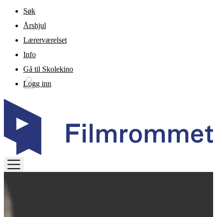
Gå til hovedinnhold
Søk
Årshjul
Lærerværelset
Info
Gå til Skolekino
Logg inn
TOGGLE
MENU