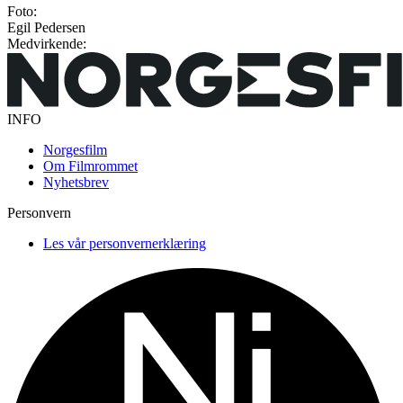
Foto:
Egil Pedersen
Medvirkende:
INFO
Norgesfilm
Om Filmrommet
Nyhetsbrev
Personvern
Les vår personvernerklæring