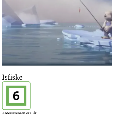
Isfiske
Aldersgrensen er 6 år