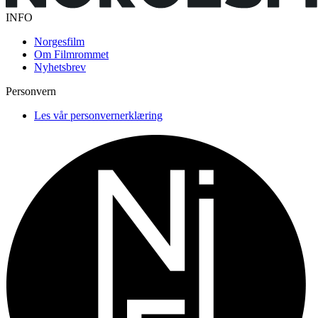
INFO
Norgesfilm
Om Filmrommet
Nyhetsbrev
Personvern
Les vår personvernerklæring