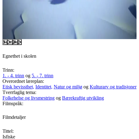
Se trailer
Egnethet i skolen
Trinn:
1. - 4. trinn
og
5. - 7. trinn
Overordnet læreplan:
Etisk bevissthet,
Identitet,
Natur og miljø
og
Kulturarv og tradisjoner
Tverrfaglig tema:
Folkehelse og livsmestring
og
Bærekraftig utvikling
Filmspråk:
Filmdetaljer
Tittel:
Isfiske