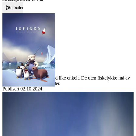
Se trailer
Forside
Isfiske
Isfiske
Film
Forfatter:
Leverandør:
Norgesfilm AS
Lisens:
Det å fange fisk er ikke alltid like enkelt. De uten fiskelykke må av
og til ty til alternative metoder.
Publisert
02.10.2024