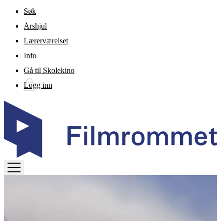
Gå til hovedinnhold
Søk
Årshjul
Lærerværelset
Info
Gå til Skolekino
Logg inn
TOGGLE
MENU