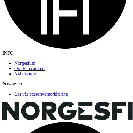
INFO
Norgesfilm
Om Filmrommet
Nyhetsbrev
Personvern
Les vår personvernerklæring