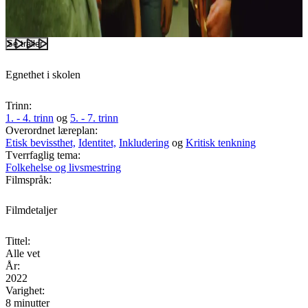
Se trailer
Egnethet i skolen
Trinn:
1. - 4. trinn
og
5. - 7. trinn
Overordnet læreplan:
Etisk bevissthet,
Identitet,
Inkludering
og
Kritisk tenkning
Tverrfaglig tema:
Folkehelse og livsmestring
Filmspråk:
Filmdetaljer
Tittel:
Alle vet
År:
2022
Varighet:
8 minutter