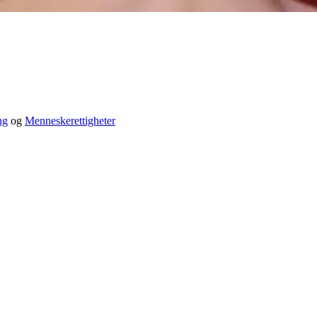
ng
og
Menneskerettigheter