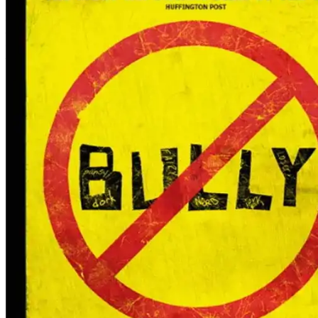
Film
Forfatter:
Leverandør:
Norgesfilm AS
Lisens:
Hvert eneste år blir 13 millioner unge mobbet i USA. Denne opprivende
klasserom, skolebusser og kantiner, gir et viktig innblikk i den dag
sine plageånder med våpen. Bully er ikke bare en tragedie, men også en
frem for retten til å være annerledes.
Publisert
01.12.2024