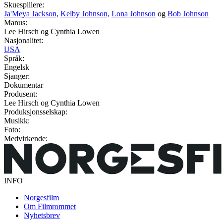
Skuespillere:
Ja'Meya Jackson,
Kelby Johnson,
Lona Johnson
og
Bob Johnson
Manus:
Lee Hirsch og Cynthia Lowen
Nasjonalitet:
USA
Språk:
Engelsk
Sjanger:
Dokumentar
Produsent:
Lee Hirsch og Cynthia Lowen
Produksjonsselskap:
Musikk:
Foto:
Medvirkende:
INFO
Norgesfilm
Om Filmrommet
Nyhetsbrev