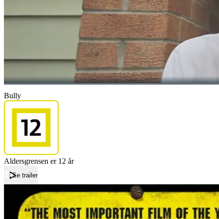
Bully
Aldersgrensen er 12 år
Se trailer
Forside
Bully
Bully