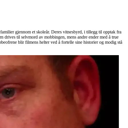
ilier gjennom et skoleår. Deres vitnesbyrd, i tillegg til opptak fra
arn drives til selvmord av mobbingen, mens andre ender med å true
ofrene blir filmens helter ved å fortelle sine historier og modig stå