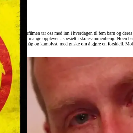
 dokumentarfilmen tar oss med inn i hverdagen til fem barn og deres fam
lige trakasseringen mange opplever - spesielt i skolesammenheng. Noen b
 film fylt av håp og kamplyst, med ønske om å gjøre en forskjell. Mobbe