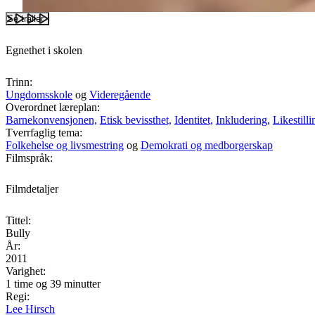
Se trailer
Egnethet i skolen
Trinn:
Ungdomsskole
og
Videregående
Overordnet læreplan:
Barnekonvensjonen,
Etisk bevissthet,
Identitet,
Inkludering,
Likestilli
Tverrfaglig tema:
Folkehelse og livsmestring
og
Demokrati og medborgerskap
Filmspråk:
Filmdetaljer
Tittel:
Bully
År:
2011
Varighet:
1 time og 39 minutter
Regi:
Lee Hirsch