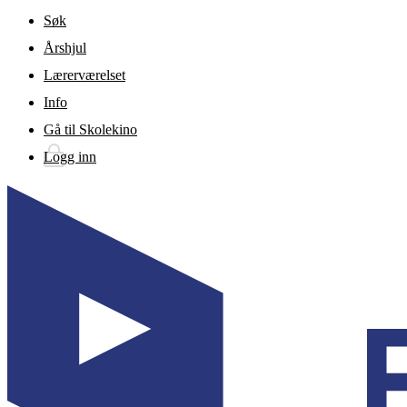
Gå til hovedinnhold
Søk
Årshjul
Lærerværelset
Info
Gå til Skolekino
Logg inn