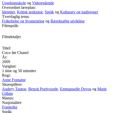
Ungdomsskole
og
Videregående
Overordnet læreplan:
Identitet,
Kritisk tenkning,
Språk
og
Kulturarv og tradisjoner
Tverrfaglig tema:
Folkehelse og livsmestring
og
Bærekraftig utvikling
Filmspråk:
Filmdetaljer
Tittel:
Coco før Chanel
År:
2009
Varighet:
1 time og 50 minutter
Regi:
Anne Fontaine
Skuespillere:
Audrey Tautou,
Benoit Poelvoorde,
Emmanuelle Devos
og
Marie
Gillain
Manus:
Nasjonalitet:
Frankrike
Språk: