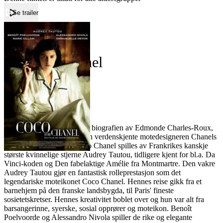
Se trailer
Forside
Coco før Chanel
Coco før Chanel
Film
Forfatter:
Leverandør:
Norgesfilm AS
Lisens:
Coco før Chanel bygger på biografien av Edmonde Charles-Roux,
og forteller historien om den verdenskjente motedesigneren Chanels
tidlige liv. Rollen som Coco Chanel spilles av Frankrikes kanskje
største kvinnelige stjerne Audrey Tautou, tidligere kjent for bl.a. Da
Vinci-koden og Den fabelaktige Amélie fra Montmartre. Den vakre
Audrey Tautou gjør en fantastisk rolleprestasjon som det
legendariske moteikonet Coco Chanel. Hennes reise gikk fra et
barnehjem på den franske landsbygda, til Paris' fineste
sosietetskretser. Hennes kreativitet boblet over og hun var alt fra
barsangerinne, syerske, sosial opprører og moteikon. Benoît
Poelvoorde og Alessandro Nivola spiller de rike og elegante