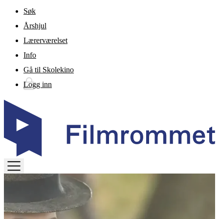
Gå til hovedinnhold
Søk
Årshjul
Lærerværelset
Info
Gå til Skolekino
Logg inn
TOGGLE
MENU