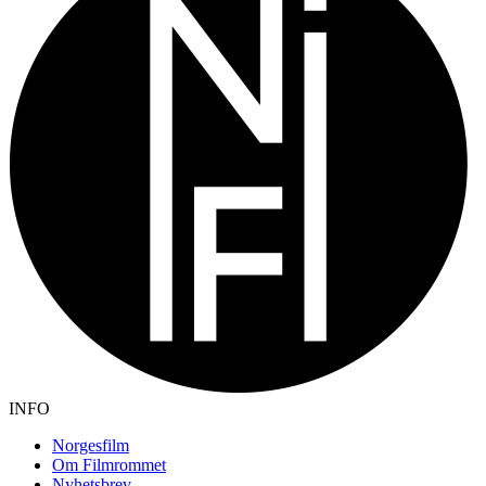
INFO
Norgesfilm
Om Filmrommet
Nyhetsbrev