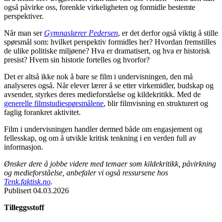
også påvirke oss, forenkle virkeligheten og formidle bestemte
perspektiver.
Når man ser
Gymnaslærer Pedersen
, er det derfor også viktig å stille
spørsmål som: hvilket perspektiv formidles her? Hvordan fremstilles
de ulike politiske miljøene? Hva er dramatisert, og hva er historisk
presist? Hvem sin historie fortelles og hvorfor?
Det er altså ikke nok å bare se film i undervisningen, den må
analyseres også. Når elever lærer å se etter virkemidler, budskap og
avsender, styrkes deres medieforståelse og kildekritikk. Med de
generelle filmstudiespørsmålene
, blir filmvisning en strukturert og
faglig forankret aktivitet.
Film i undervisningen handler dermed både om engasjement og
fellesskap, og om å utvikle kritisk tenkning i en verden full av
informasjon.
Ønsker dere å jobbe videre med temaer som kildekritikk, påvirkning
og medieforståelse, anbefaler vi også ressursene hos
Tenk.faktisk.no
.
Publisert
04.03.2026
Tilleggsstoff