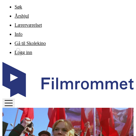
Gå til hovedinnhold
Søk
Årshjul
Lærerværelset
Info
Gå til Skolekino
Logg inn
TOGGLE
MENU