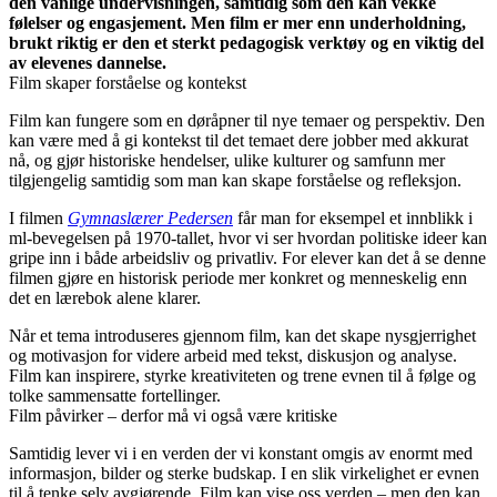
den vanlige undervisningen, samtidig som den kan vekke
følelser og engasjement. Men film er mer enn underholdning,
brukt riktig er den et sterkt pedagogisk verktøy og en viktig del
av elevenes dannelse.
Film skaper forståelse og kontekst
Film kan fungere som en døråpner til nye temaer og perspektiv. Den
kan være med å gi kontekst til det temaet dere jobber med akkurat
nå, og gjør historiske hendelser, ulike kulturer og samfunn mer
tilgjengelig samtidig som man kan skape forståelse og refleksjon.
I filmen
Gymnaslærer Pedersen
får man for eksempel et innblikk i
ml-bevegelsen på 1970-tallet, hvor vi ser hvordan politiske ideer kan
gripe inn i både arbeidsliv og privatliv. For elever kan det å se denne
filmen gjøre en historisk periode mer konkret og menneskelig enn
det en lærebok alene klarer.
Når et tema introduseres gjennom film, kan det skape nysgjerrighet
og motivasjon for videre arbeid med tekst, diskusjon og analyse.
Film kan inspirere, styrke kreativiteten og trene evnen til å følge og
tolke sammensatte fortellinger.
Film påvirker – derfor må vi også være kritiske
Samtidig lever vi i en verden der vi konstant omgis av enormt med
informasjon, bilder og sterke budskap. I en slik virkelighet er evnen
til å tenke selv avgjørende. Film kan vise oss verden – men den kan