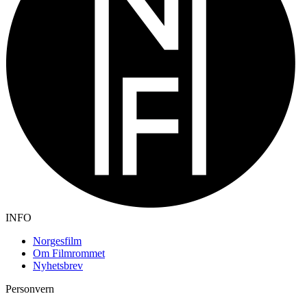
INFO
Norgesfilm
Om Filmrommet
Nyhetsbrev
Personvern