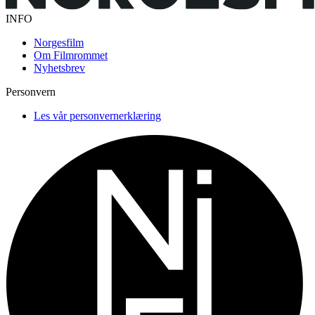
INFO
Norgesfilm
Om Filmrommet
Nyhetsbrev
Personvern
Les vår personvernerklæring