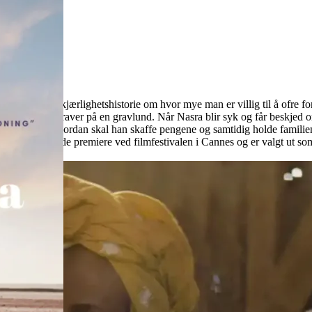
og rørende kjærlighetshistorie om hvor mye man er villig til å ofre for
t jobb som graver på en gravlund. Når Nasra blir syk og får beskjed om 
pet av et år. Hvordan skal han skaffe pengene og samtidig holde familie
d. Filmen hadde premiere ved filmfestivalen i Cannes og er valgt ut s