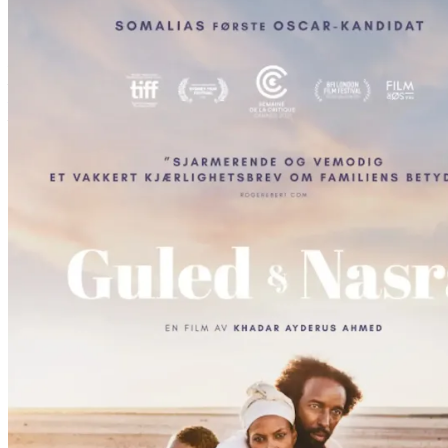
Guled og Nasra
Film
Forfatter:
Leverandør:
Norgesfilm AS
Lisens:
Somalias første Oscar-kandidat noensinne! Guled & Nasra er en vakker 
utenfor Djibouti med tenåringssønnen Mahad. Guled har en dårlig betal
situasjon desperat. Operasjonen koster like mye som Guled tjener i lø
spillefilmen til den finsk-somaliske regissøren Khardar Ayderus Ahme
Publisert
04.02.2025