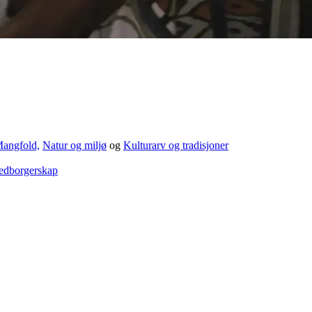
angfold,
Natur og miljø
og
Kulturarv og tradisjoner
edborgerskap