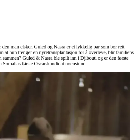
 den man elsker. Guled og Nasra er et lykkelig par som bor rett
at hun trenger en nyretransplantasjon for å overleve, blir familiens
n sammen? Guled & Nasra ble spilt inn i Djibouti og er den første
om Somalias første Oscar-kandidat noensinne.