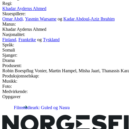
Regi:
Khadar Ayderus Ahmed
Skuespillere:
Omar Abdi,
Yasmin Warsame
og
Kadar Abdoul-Aziz Ibrahim
Manus:
Khadar Ayderus Ahmed
Nasjonalitet:
Finland,
Frankrike
og
Tyskland
Språk:
Somali
Sjanger:
Drama
Produsent:
Robin Boespflug Vonier, Martin Hampel, Misha Jaari, Thanassis Kar
Produksjonsselskap:
Musikk:
Foto:
Medvirkende:
Oppgaver
Filmstudieark: Guled og Nasra