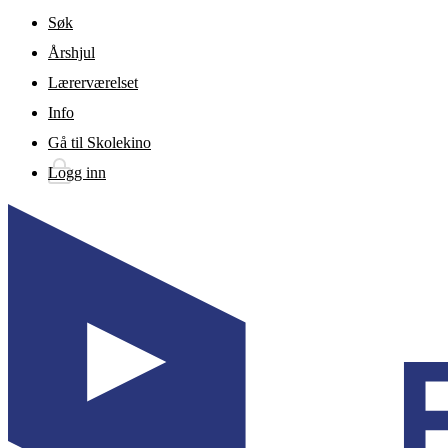
Gå til hovedinnhold
Søk
Årshjul
Lærerværelset
Info
Gå til Skolekino
Logg inn