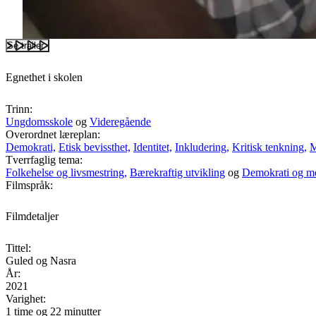
Se trailer
Egnethet i skolen
Trinn:
Ungdomsskole
og
Videregående
Overordnet læreplan:
Demokrati,
Etisk bevissthet,
Identitet,
Inkludering,
Kritisk tenkning,
M
Tverrfaglig tema:
Folkehelse og livsmestring,
Bærekraftig utvikling
og
Demokrati og m
Filmspråk:
Filmdetaljer
Tittel:
Guled og Nasra
År:
2021
Varighet:
1 time og 22 minutter