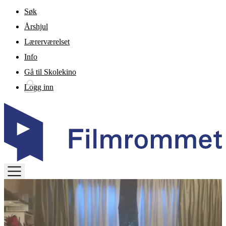
Gå til hovedinnhold
Søk
Årshjul
Lærerværelset
Info
Gå til Skolekino
Logg inn
TOGGLE
MENU