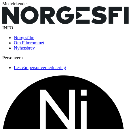
Medvirkende:
INFO
Norgesfilm
Om Filmrommet
Nyhetsbrev
Personvern
Les vår personvernerklæring