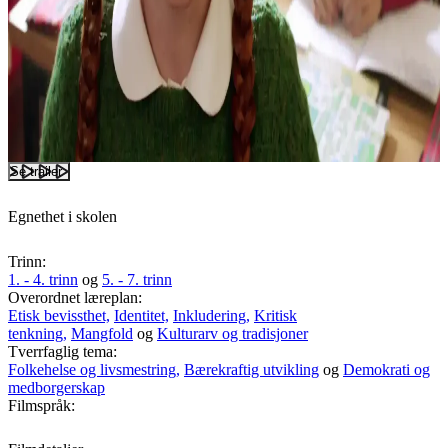
Se trailer
Egnethet i skolen
Trinn:
1. - 4. trinn
og
5. - 7. trinn
Overordnet læreplan:
Etisk bevissthet,
Identitet,
Inkludering,
Kritisk
tenkning,
Mangfold
og
Kulturarv og tradisjoner
Tverrfaglig tema:
Folkehelse og livsmestring,
Bærekraftig utvikling
og
Demokrati og
medborgerskap
Filmspråk: