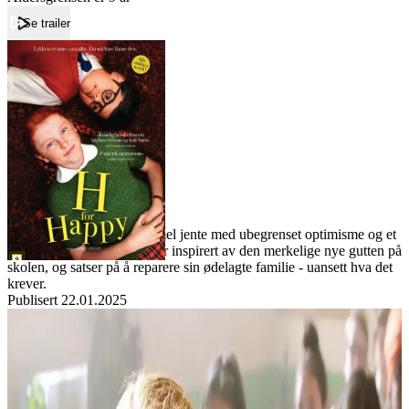
Se trailer
Forside
H for Happy
H for Happy
Film
Forfatter:
Leverandør:
Norgesfilm AS
Lisens:
Candice er en tolv år gammel jente med ubegrenset optimisme og et
unikt syn på verden. Hun er inspirert av den merkelige nye gutten på
skolen, og satser på å reparere sin ødelagte familie - uansett hva det
krever.
Publisert
22.01.2025