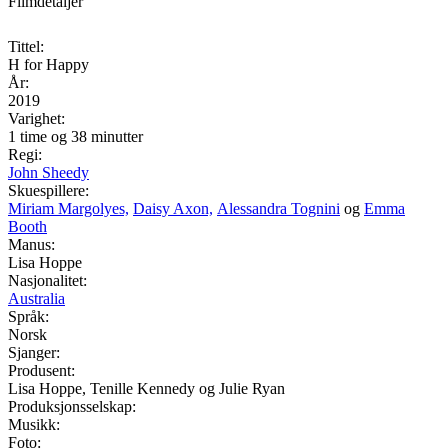
Filmdetaljer
Tittel:
H for Happy
År:
2019
Varighet:
1 time og 38 minutter
Regi:
John Sheedy
Skuespillere:
Miriam Margolyes,
Daisy Axon,
Alessandra Tognini
og
Emma
Booth
Manus:
Lisa Hoppe
Nasjonalitet:
Australia
Språk:
Norsk
Sjanger:
Produsent:
Lisa Hoppe, Tenille Kennedy og Julie Ryan
Produksjonsselskap:
Musikk:
Foto: