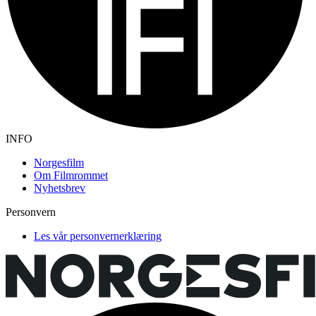
INFO
Norgesfilm
Om Filmrommet
Nyhetsbrev
Personvern
Les vår personvernerklæring