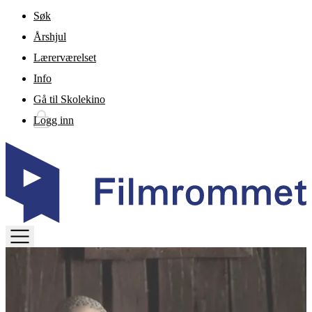
Gå til hovedinnhold
Søk
Årshjul
Lærerværelset
Info
Gå til Skolekino
Logg inn
TOGGLE
MENU