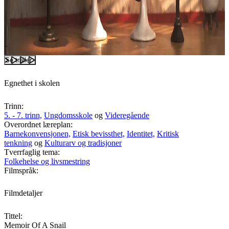
Se trailer
Egnethet i skolen
Trinn:
5. - 7. trinn,
Ungdomsskole
og
Videregående
Overordnet læreplan:
Barnekonvensjonen,
Etisk bevissthet,
Identitet,
Kritisk
tenkning
og
Kulturarv og tradisjoner
Tverrfaglig tema:
Folkehelse og livsmestring
Filmspråk:
Filmdetaljer
Tittel:
Memoir Of A Snail