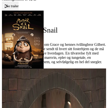
Se trailer
Forside
Memoir Of A Snail
Memoir Of A Snail
Film
En bittersøt animasjonsfilm om Grace og hennes tvillingbror Gilbert.
Når faren dør blir tvillingene sendt til hvert sitt fosterhjem og de må
komme seg gjennom den nye hverdagen. En tilværelse fylt med
romantisk kiosklitteratur og marsvin, epler og tungetale, en
fargesprakende gammel bohem, og selvfølgelig en hel del snegler.
Publisert
05.05.2026