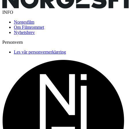
INFO
Norgesfilm
Om Filmrommet
Nyhetsbrev
Personvern
Les vår personvernerklæring