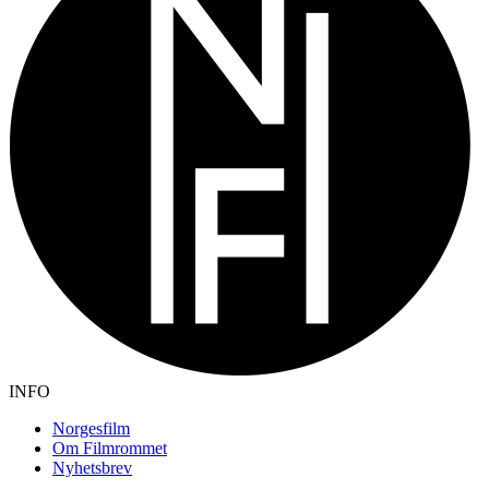
INFO
Norgesfilm
Om Filmrommet
Nyhetsbrev