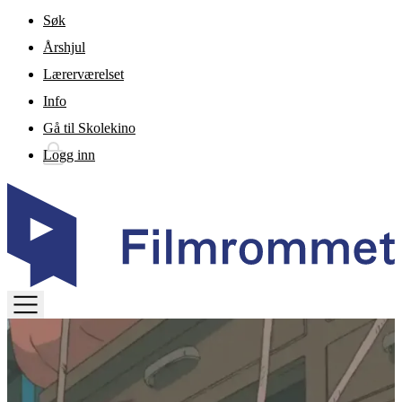
Gå til hovedinnhold
Søk
Årshjul
Lærerværelset
Info
Gå til Skolekino
Logg inn
TOGGLE
MENU