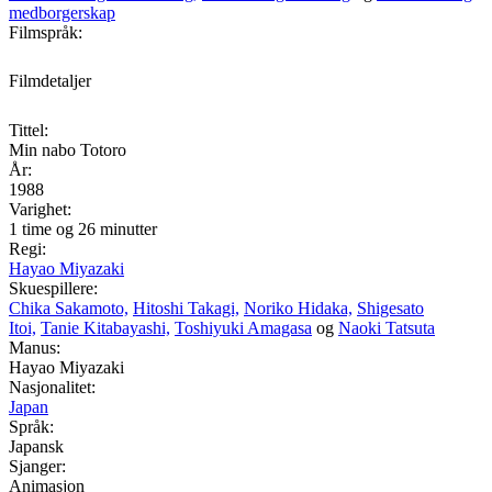
medborgerskap
Filmspråk:
Filmdetaljer
Tittel:
Min nabo Totoro
År:
1988
Varighet:
1 time og 26 minutter
Regi:
Hayao Miyazaki
Skuespillere:
Chika Sakamoto,
Hitoshi Takagi,
Noriko Hidaka,
Shigesato
Itoi,
Tanie Kitabayashi,
Toshiyuki Amagasa
og
Naoki Tatsuta
Manus:
Hayao Miyazaki
Nasjonalitet:
Japan
Språk:
Japansk
Sjanger:
Animasjon