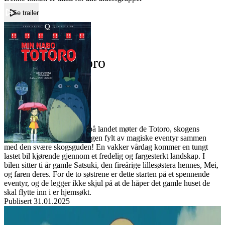
Se trailer
Forside
Min nabo Totoro
Min nabo Totoro
Film
Forfatter:
Leverandør:
Norgesfilm AS
Lisens:
Når Mei og Satsuki flytter på landet møter de Totoro, skogens
vokter. Plutselig blir hverdagen fylt av magiske eventyr sammen
med den svære skogsguden! En vakker vårdag kommer en tungt
lastet bil kjørende gjennom et fredelig og fargesterkt landskap. I
bilen sitter ti år gamle Satsuki, den fireårige lillesøstera hennes, Mei,
og faren deres. For de to søstrene er dette starten på et spennende
eventyr, og de legger ikke skjul på at de håper det gamle huset de
skal flytte inn i er hjemsøkt.
Publisert
31.01.2025