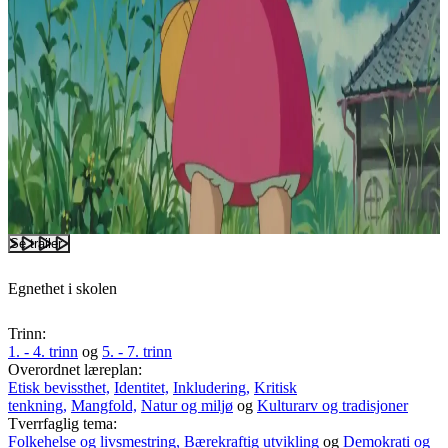
Se trailer
Egnethet i skolen
Trinn:
1. - 4. trinn
og
5. - 7. trinn
Overordnet læreplan:
Etisk bevissthet,
Identitet,
Inkludering,
Kritisk
tenkning,
Mangfold,
Natur og miljø
og
Kulturarv og tradisjoner
Tverrfaglig tema:
Folkehelse og livsmestring,
Bærekraftig utvikling
og
Demokrati og