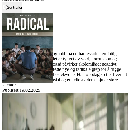
Se trailer
Forside
Radical
Radical
Film
Læreren Sergio begynner i ny jobb på en barneskole i en fattig
landsby nord i Mexico. Stedet er tynget av vold, korrupsjon og
kartellvirksomhet, noe som også påvirker skolemiljøet negativt.
Sergio bestemmer seg for å teste nye og radikale grep for å trigge
den faglige nysgjerrigheten hos elevene. Han oppdager etter hvert at
elevene har et uforløst potensial og enkelte av dem skjuler store
talenter.
Publisert
19.02.2025