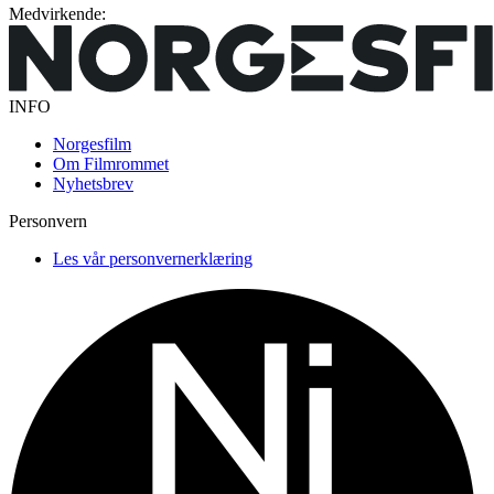
Medvirkende:
INFO
Norgesfilm
Om Filmrommet
Nyhetsbrev
Personvern
Les vår personvernerklæring