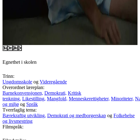
Se trailer
Egnethet i skolen
Trinn:
Ungdomsskole
og
Videregående
Overordnet læreplan:
Barnekonvensjonen,
Demokrati,
Kritisk
tenkning,
Likestilling,
Mangfold,
Menneskerettigheter,
Minoriteter,
Na
og miljø
og
Språk
Tverrfaglig tema:
Bærekraftig utvikling,
Demokrati og medborgerskap
og
Folkehelse
og livsmestring
Filmspråk: