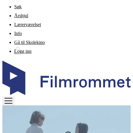
Gå til hovedinnhold
Søk
Årshjul
Lærerværelset
Info
Gå til Skolekino
Logg inn
TOGGLE
MENU