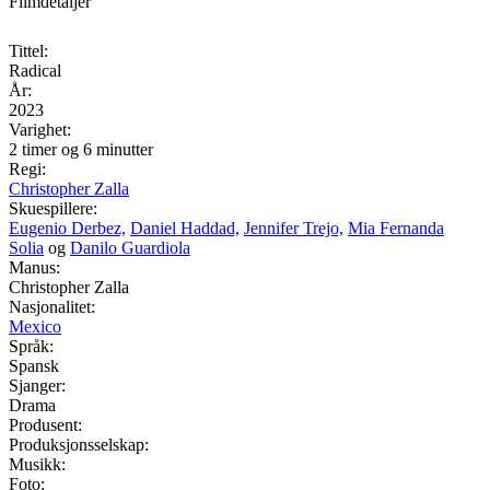
Filmdetaljer
Tittel:
Radical
År:
2023
Varighet:
2 timer og 6 minutter
Regi:
Christopher Zalla
Skuespillere:
Eugenio Derbez,
Daniel Haddad,
Jennifer Trejo,
Mia Fernanda
Solia
og
Danilo Guardiola
Manus:
Christopher Zalla
Nasjonalitet:
Mexico
Språk:
Spansk
Sjanger:
Drama
Produsent:
Produksjonsselskap:
Musikk:
Foto: