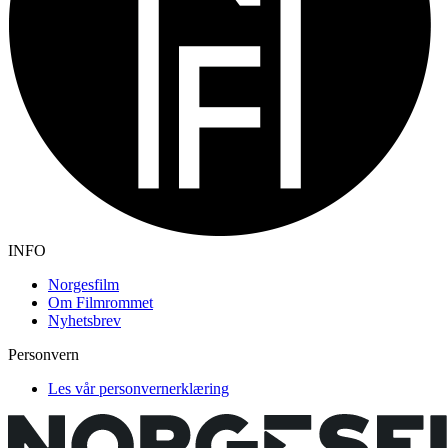
INFO
Norgesfilm
Om Filmrommet
Nyhetsbrev
Personvern
Les vår personvernerklæring