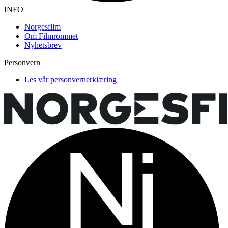
INFO
Norgesfilm
Om Filmrommet
Nyhetsbrev
Personvern
Les vår personvernerklæring