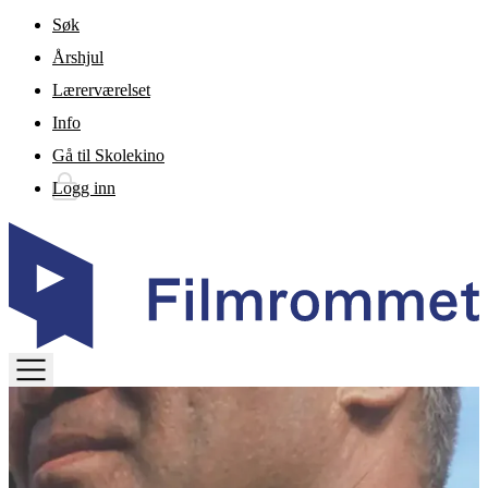
Gå til hovedinnhold
Søk
Årshjul
Lærerværelset
Info
Gå til Skolekino
Logg inn
TOGGLE
MENU