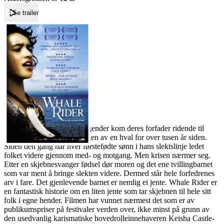
Se trailer
Forside
Whale Rider
Whale Rider
Film
Forfatter:
Leverandør:
Norgesfilm AS
Lisens:
I følge Whangarafolkets legender kom deres forfader ridende til
New Zealands kyst på ryggen av en hval for over tusen år siden.
Siden den gang har hver førstefødte sønn i hans slektslinje ledet
folket videre gjennom med- og motgang. Men krisen nærmer seg.
Etter en skjebnesvanger fødsel dør moren og det ene tvillingbarnet
som var ment å bringe slekten videre. Dermed står hele forfedrenes
arv i fare. Det gjenlevende barnet er nemlig ei jente. Whale Rider er
en fantastisk historie om en liten jente som tar skjebnen til hele sitt
folk i egne hender. Filmen har vunnet nærmest det som er av
publikumspriser på festivaler verden over, ikke minst på grunn av
den usedvanlig karismatiske hovedrolleinnehaveren Keisha Castle-