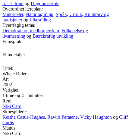
5. - 7. trinn
og
Ungdomsskole
Overordnet læreplan:
Minoriteter,
Natur og miljø,
Språk,
Urfolk,
Kulturarv og
tradisjoner
og
Likestilling
Tverrfaglig tema:
Demokrati og medborgerskap,
Folkehelse og
livsmestring
og
Bærekraftig utvikling
Filmspråk:
Filmdetaljer
Tittel:
Whale Rider
År:
2002
Varighet:
1 time og 41 minutter
Regi:
Niki Caro
Skuespillere:
Keisha Castle-Hughes,
Rawiri Paratene,
Vicky Haughton
og
Cliff
Curtis
Manus:
Niki Caro