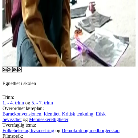
Se trailer
Egnethet i skolen
Trinn:
1. - 4. trinn
og
5. - 7. trinn
Overordnet læreplan:
Barnekonvensjonen,
Identitet,
Kritisk tenkning,
Etisk
bevissthet
og
Menneskerettigheter
Tverrfaglig tema:
Folkehelse og livsmestring
og
Demokrati og medborgerskap
Filmspråk: