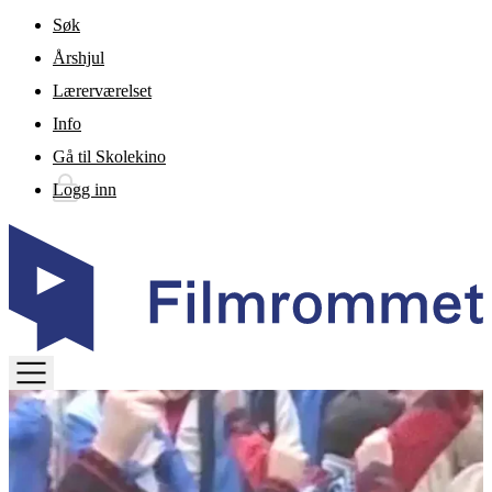
Gå til hovedinnhold
Søk
Årshjul
Lærerværelset
Info
Gå til Skolekino
Logg inn
TOGGLE
MENU