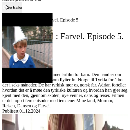
Se trailer
Forside
Jeg har to land : Farvel. Episode 5.
Jeg har to land : Farvel. Episode 5.
Film
Forfatter:
Leverandør:
Norgesfilm AS
Lisens:
"Jeg har to land" er en dokumentarfilm for barn. Den handler om
brødrene Adrian og Julian som flytter fra Norge til Tyrkia for å bo
der i seks måneder. De har tyrkisk mor og norsk far. Adrian forteller
hvordan det er å møte den tyrkiske kulturen og hvordan han gjør seg
kjent med den, gjennom skolen, nye venner, dans og reiser. Filmen
er delt opp i fem episoder med temaene: Mine land, Mormor,
Reisen, Dansen og Farvel.
Publisert
01.12.2024