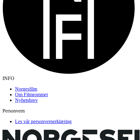
INFO
Norgesfilm
Om Filmrommet
Nyhetsbrev
Personvern
Les vår personvernerklæring