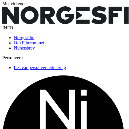
Medvirkende:
INFO
Norgesfilm
Om Filmrommet
Nyhetsbrev
Personvern
Les vår personvernerklæring