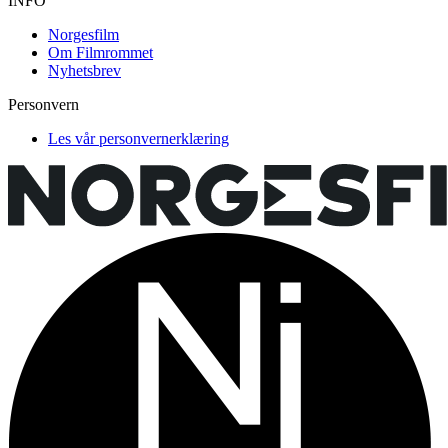
INFO
Norgesfilm
Om Filmrommet
Nyhetsbrev
Personvern
Les vår personvernerklæring