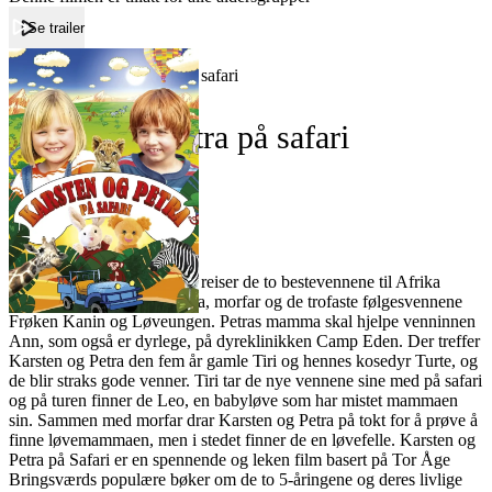
Se trailer
Forside
Karsten og Petra på safari
Karsten og Petra på safari
Film
Forfatter:
Leverandør:
Norgesfilm AS
Lisens:
I Karsten og Petra på safari reiser de to bestevennene til Afrika
sammen med Petras mamma, morfar og de trofaste følgesvennene
Frøken Kanin og Løveungen. Petras mamma skal hjelpe venninnen
Ann, som også er dyrlege, på dyreklinikken Camp Eden. Der treffer
Karsten og Petra den fem år gamle Tiri og hennes kosedyr Turte, og
de blir straks gode venner. Tiri tar de nye vennene sine med på safari
og på turen finner de Leo, en babyløve som har mistet mammaen
sin. Sammen med morfar drar Karsten og Petra på tokt for å prøve å
finne løvemammaen, men i stedet finner de en løvefelle. Karsten og
Petra på Safari er en spennende og leken film basert på Tor Åge
Bringsværds populære bøker om de to 5-åringene og deres livlige