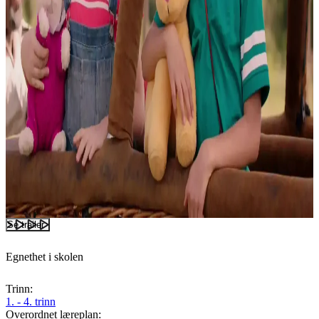
Se trailer
Egnethet i skolen
Trinn:
1. - 4. trinn
Overordnet læreplan: