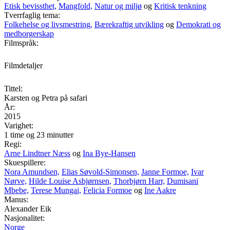
Etisk bevissthet,
Mangfold,
Natur og miljø
og
Kritisk tenkning
Tverrfaglig tema:
Folkehelse og livsmestring,
Bærekraftig utvikling
og
Demokrati og
medborgerskap
Filmspråk:
Filmdetaljer
Tittel:
Karsten og Petra på safari
År:
2015
Varighet:
1 time og 23 minutter
Regi:
Arne Lindtner Næss
og
Ina Bye-Hansen
Skuespillere:
Nora Amundsen,
Elias Søvold-Simonsen,
Janne Formoe,
Ivar
Nørve,
Hilde Louise Asbjørnsen,
Thorbjørn Harr,
Dumisani
Mbebe,
Terese Mungai,
Felicia Formoe
og
Ine Aakre
Manus:
Alexander Eik
Nasjonalitet:
Norge