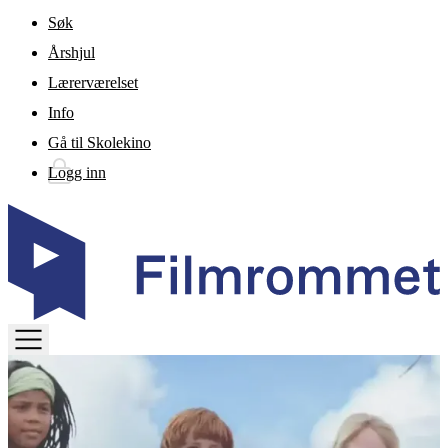
Gå til hovedinnhold
Søk
Årshjul
Lærerværelset
Info
Gå til Skolekino
Logg inn
TOGGLE
MENU