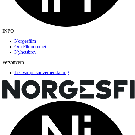
INFO
Norgesfilm
Om Filmrommet
Nyhetsbrev
Personvern
Les vår personvernerklæring