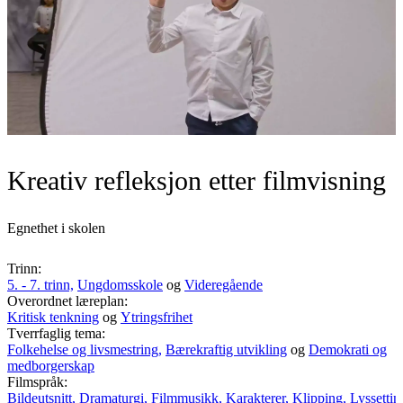
Kreativ refleksjon etter filmvisning
Egnethet i skolen
Trinn:
5. - 7. trinn,
Ungdomsskole
og
Videregående
Overordnet læreplan:
Kritisk tenkning
og
Ytringsfrihet
Tverrfaglig tema:
Folkehelse og livsmestring,
Bærekraftig utvikling
og
Demokrati og
medborgerskap
Filmspråk:
Bildeutsnitt,
Dramaturgi,
Filmmusikk,
Karakterer,
Klipping,
Lyssettin