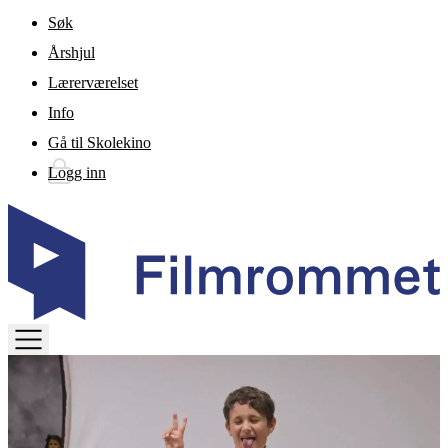
Gå til hovedinnhold
Søk
Årshjul
Lærerværelset
Info
Gå til Skolekino
Logg inn
TOGGLE
MENU