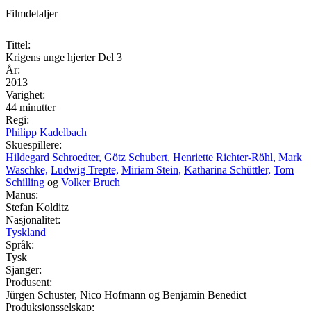
Filmdetaljer
Tittel:
Krigens unge hjerter Del 3
År:
2013
Varighet:
44 minutter
Regi:
Philipp Kadelbach
Skuespillere:
Hildegard Schroedter,
Götz Schubert,
Henriette Richter-Röhl,
Mark
Waschke,
Ludwig Trepte,
Miriam Stein,
Katharina Schüttler,
Tom
Schilling
og
Volker Bruch
Manus:
Stefan Kolditz
Nasjonalitet:
Tyskland
Språk:
Tysk
Sjanger:
Produsent:
Jürgen Schuster, Nico Hofmann og Benjamin Benedict
Produksjonsselskap: