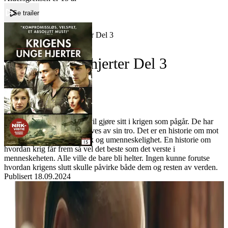
Se trailer
Forside
Krigens unge hjerter Del 3
Krigens unge hjerter Del 3
Forfatter:
Leverandør:
Norgesfilm AS
Lisens:
Berlin, 1941. Fem venner vil gjøre sitt i krigen som pågår. De har
ulik bakgrunn, men alle drives av sin tro. Det er en historie om mot
og heder, men også om svik og umenneskelighet. En historie om
hvordan krig får frem så vel det beste som det verste i
menneskeheten. Alle ville de bare bli helter. Ingen kunne forutse
hvordan krigens slutt skulle påvirke både dem og resten av verden.
Publisert
18.09.2024