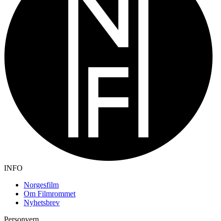
INFO
Norgesfilm
Om Filmrommet
Nyhetsbrev
Personvern