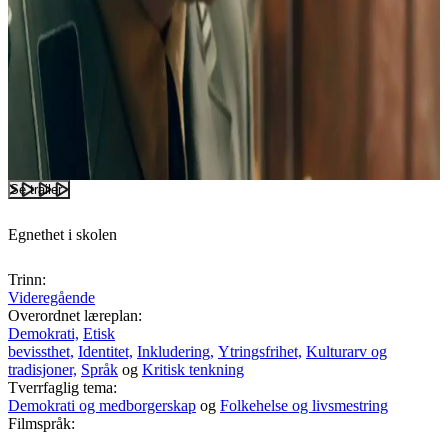
Se trailer
Egnethet i skolen
Trinn:
Videregående
Overordnet læreplan:
Demokrati,
Etisk
bevissthet,
Identitet,
Inkludering,
Ytringsfrihet,
Kulturarv og
tradisjoner,
Språk
og
Kritisk tenkning
Tverrfaglig tema:
Demokrati og medborgerskap
og
Folkehelse og livsmestring
Filmspråk: