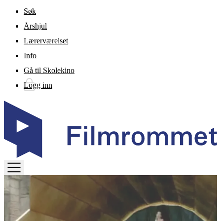
Gå til hovedinnhold
Søk
Årshjul
Lærerværelset
Info
Gå til Skolekino
Logg inn
TOGGLE
MENU