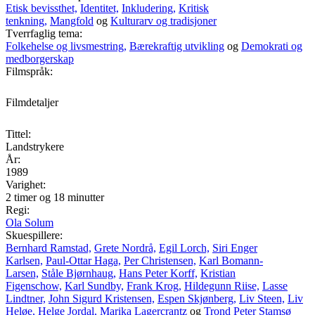
Etisk bevissthet,
Identitet,
Inkludering,
Kritisk
tenkning,
Mangfold
og
Kulturarv og tradisjoner
Tverrfaglig tema:
Folkehelse og livsmestring,
Bærekraftig utvikling
og
Demokrati og
medborgerskap
Filmspråk:
Filmdetaljer
Tittel:
Landstrykere
År:
1989
Varighet:
2 timer og 18 minutter
Regi:
Ola Solum
Skuespillere:
Bernhard Ramstad,
Grete Nordrå,
Egil Lorch,
Siri Enger
Karlsen,
Paul-Ottar Haga,
Per Christensen,
Karl Bomann-
Larsen,
Ståle Bjørnhaug,
Hans Peter Korff,
Kristian
Figenschow,
Karl Sundby,
Frank Krog,
Hildegunn Riise,
Lasse
Lindtner,
John Sigurd Kristensen,
Espen Skjønberg,
Liv Steen,
Liv
Heløe,
Helge Jordal,
Marika Lagercrantz
og
Trond Peter Stamsø