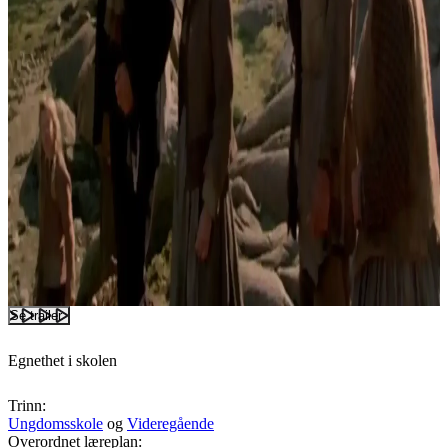
Se trailer
Egnethet i skolen
Trinn:
Ungdomsskole
og
Videregående
Overordnet læreplan: