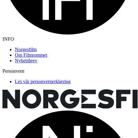
INFO
Norgesfilm
Om Filmrommet
Nyhetsbrev
Personvern
Les vår personvernerklæring