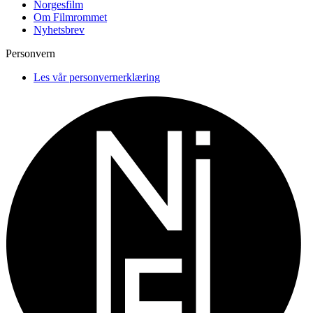
Norgesfilm
Om Filmrommet
Nyhetsbrev
Personvern
Les vår personvernerklæring