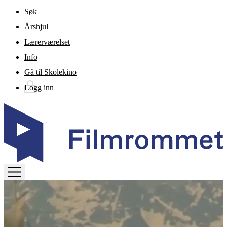
Gå til hovedinnhold
Søk
Årshjul
Lærerværelset
Info
Gå til Skolekino
Logg inn
TOGGLE
MENU