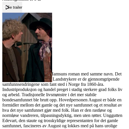
Se trailer
Forside
Landstrykere
Landstrykere
Film
Forfatter:
Leverandør:
Norgesfilm AS
Lisens:
Filmen er bygget på Knut Hamsuns roman med samme navn. Det
underliggende hovedtema i Landstrykere er de gjennomgripende
samfunnsendringene som fant sted i Norge fra 1860-åra.
Industriproduksjon og handel preget i stadig sterkere grad folks liv
og arbeid. Tradisjonelle livsmønstre i det mer stabile
bondesamfunnet ble brutt opp. Hovedpersonen August er både en
formidler mellom det gamle og det nye samfunnet og et resultat av
hva det nye samfunnet gjør med folk. Han er den rastløse og
normløse vandreren, tilpasningsdyktig, men uten røtter. Unggutten
Edevart, den staute og trosskyldige representanten for det gamle
samfunnet, fascineres av August og lokkes med på hans urolige