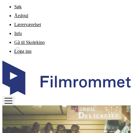
Gå til hovedinnhold
Søk
Årshjul
Lærerværelset
Info
Gå til Skolekino
Logg inn
TOGGLE
MENU