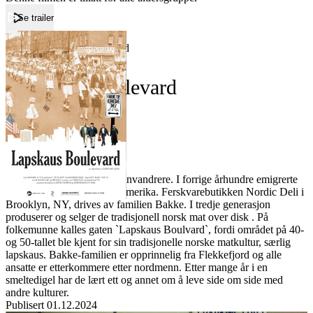
Se trailer
Forside
Lapskaus Boulevard
Lapskaus Boulevard
Film
Forfatter:
Leverandør:
Norgesfilm AS
Lisens:
Nordmenn har også vært innvandrere. I forrige århundre emigrerte
skandinaver til det gamle Amerika. Ferskvarebutikken Nordic Deli i
Brooklyn, NY, drives av familien Bakke. I tredje generasjon
produserer og selger de tradisjonell norsk mat over disk . På
folkemunne kalles gaten `Lapskaus Boulvard`, fordi området på 40-
og 50-tallet ble kjent for sin tradisjonelle norske matkultur, særlig
lapskaus. Bakke-familien er opprinnelig fra Flekkefjord og alle
ansatte er etterkommere etter nordmenn. Etter mange år i en
smeltedigel har de lært ett og annet om å leve side om side med
andre kulturer.
Publisert
01.12.2024