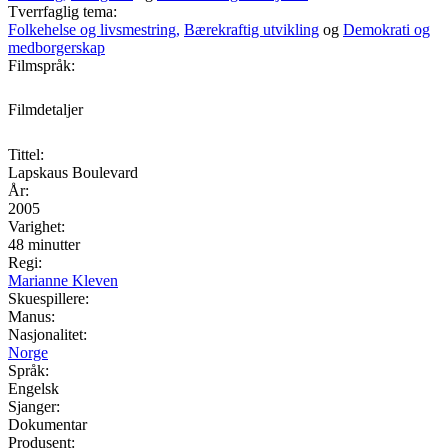
Tverrfaglig tema:
Folkehelse og livsmestring,
Bærekraftig utvikling
og
Demokrati og
medborgerskap
Filmspråk:
Filmdetaljer
Tittel:
Lapskaus Boulevard
År:
2005
Varighet:
48 minutter
Regi:
Marianne Kleven
Skuespillere:
Manus:
Nasjonalitet:
Norge
Språk:
Engelsk
Sjanger:
Dokumentar
Produsent: