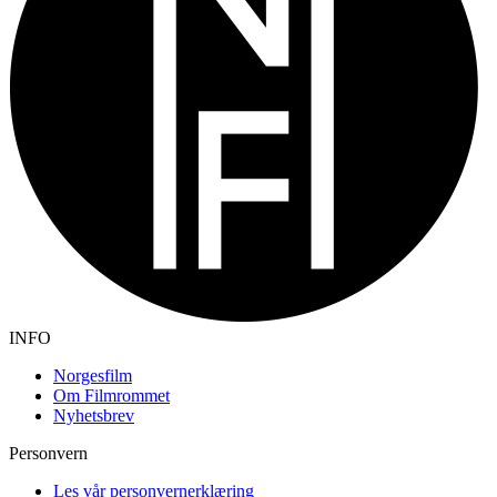
INFO
Norgesfilm
Om Filmrommet
Nyhetsbrev
Personvern
Les vår personvernerklæring