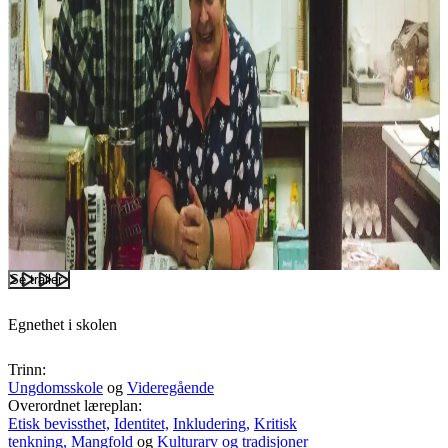
Se trailer
Egnethet i skolen
Trinn:
Ungdomsskole
og
Videregående
Overordnet læreplan:
Etisk bevissthet,
Identitet,
Inkludering,
Kritisk
tenkning,
Mangfold
og
Kulturarv og tradisjoner