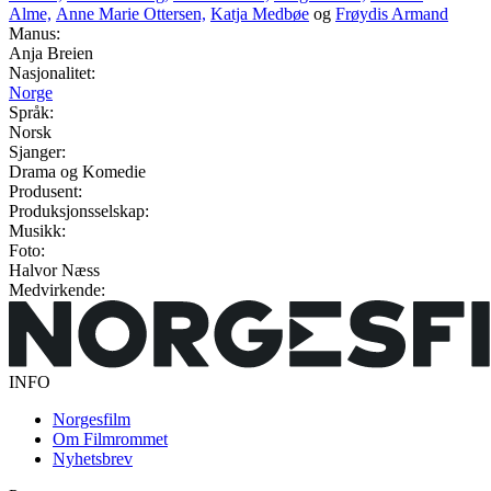
Alme,
Anne Marie Ottersen,
Katja Medbøe
og
Frøydis Armand
Manus:
Anja Breien
Nasjonalitet:
Norge
Språk:
Norsk
Sjanger:
Drama og Komedie
Produsent:
Produksjonsselskap:
Musikk:
Foto:
Halvor Næss
Medvirkende:
INFO
Norgesfilm
Om Filmrommet
Nyhetsbrev