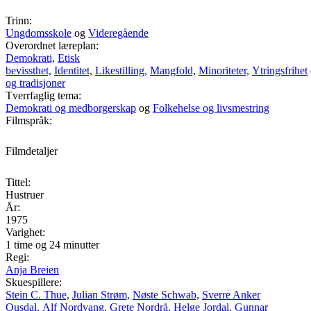
Trinn:
Ungdomsskole
og
Videregående
Overordnet læreplan:
Demokrati,
Etisk
bevissthet,
Identitet,
Likestilling,
Mangfold,
Minoriteter,
Ytringsfrihet
og tradisjoner
Tverrfaglig tema:
Demokrati og medborgerskap
og
Folkehelse og livsmestring
Filmspråk:
Filmdetaljer
Tittel:
Hustruer
År:
1975
Varighet:
1 time og 24 minutter
Regi:
Anja Breien
Skuespillere:
Stein C. Thue,
Julian Strøm,
Nøste Schwab,
Sverre Anker
Ousdal,
Alf Nordvang,
Grete Nordrå,
Helge Jordal,
Gunnar