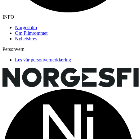
INFO
Norgesfilm
Om Filmrommet
Nyhetsbrev
Personvern
Les vår personvernerklæring