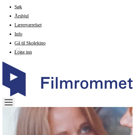
Gå til hovedinnhold
Søk
Årshjul
Lærerværelset
Info
Gå til Skolekino
Logg inn
TOGGLE
MENU