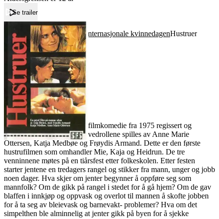
Se trailer
Forside
Lærerværelset
Den internasjonale kvinnedagen
Hustruer
Hustruer
Film
Forfatter:
Leverandør:
Norgesfilm AS
Lisens:
Hustruer er en norsk dramafilmkomedie fra 1975 regissert og
skrevet av Anja Breien. Hovedrollene spilles av Anne Marie
Ottersen, Katja Medbøe og Frøydis Armand. Dette er den første
hustrufilmen som omhandler Mie, Kaja og Heidrun. De tre
venninnene møtes på en tiårsfest etter folkeskolen. Etter festen
starter jentene en tredagers rangel og stikker fra mann, unger og jobb
noen dager. Hva skjer om jenter begynner å oppføre seg som
mannfolk? Om de gikk på rangel i stedet for å gå hjem? Om de gav
blaffen i innkjøp og oppvask og overlot til mannen å skofte jobben
for å ta seg av bleievask og barnevakt- problemer? Hva om det
simpelthen ble alminnelig at jenter gikk på byen for å sjekke