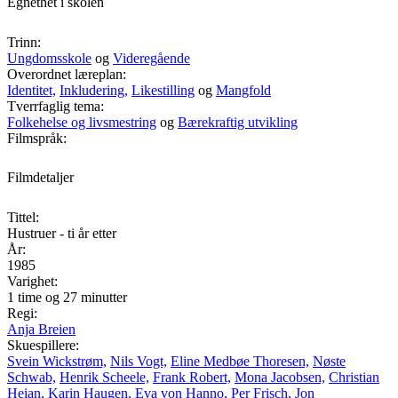
Egnethet i skolen
Trinn:
Ungdomsskole
og
Videregående
Overordnet læreplan:
Identitet,
Inkludering,
Likestilling
og
Mangfold
Tverrfaglig tema:
Folkehelse og livsmestring
og
Bærekraftig utvikling
Filmspråk:
Filmdetaljer
Tittel:
Hustruer - ti år etter
År:
1985
Varighet:
1 time og 27 minutter
Regi:
Anja Breien
Skuespillere:
Svein Wickstrøm,
Nils Vogt,
Eline Medbøe Thoresen,
Nøste
Schwab,
Henrik Scheele,
Frank Robert,
Mona Jacobsen,
Christian
Heian,
Karin Haugen,
Eva von Hanno,
Per Frisch,
Jon