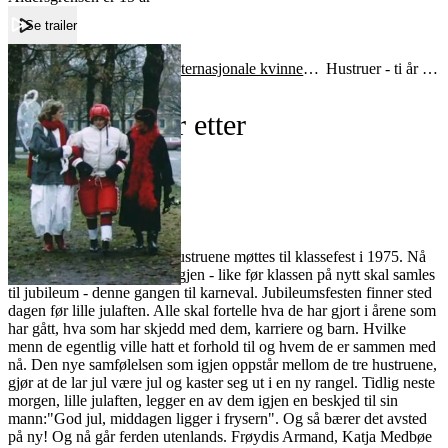
Se trailer
Forside
Lærerværelset
Den internasjonale kvinnedagen
Hustruer - ti år etter
Hustruer - ti år etter
Film
Forfatter:
Leverandør:
Norgesfilm AS
Lisens:
Ti år er gått etter at de tre hustruene møttes til klassefest i 1975. Nå
møter vi våre tre heltinner igjen - like før klassen på nytt skal samles
til jubileum - denne gangen til karneval. Jubileumsfesten finner sted
dagen før lille julaften. Alle skal fortelle hva de har gjort i årene som
har gått, hva som har skjedd med dem, karriere og barn. Hvilke
menn de egentlig ville hatt et forhold til og hvem de er sammen med
nå. Den nye samfølelsen som igjen oppstår mellom de tre hustruene,
gjør at de lar jul være jul og kaster seg ut i en ny rangel. Tidlig neste
morgen, lille julaften, legger en av dem igjen en beskjed til sin
mann:"God jul, middagen ligger i frysern". Og så bærer det avsted
på ny! Og nå går ferden utenlands. Frøydis Armand, Katja Medbøe