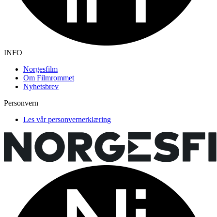
INFO
Norgesfilm
Om Filmrommet
Nyhetsbrev
Personvern
Les vår personvernerklæring