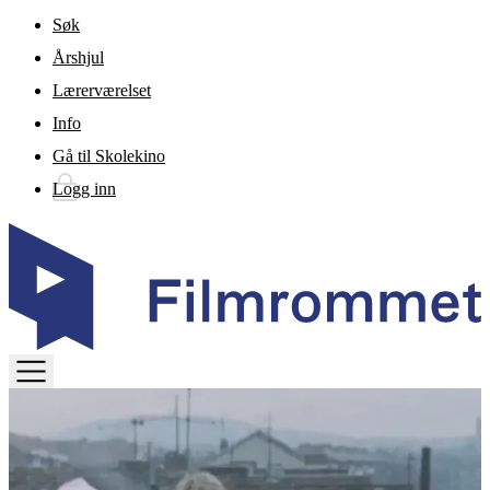
Gå til hovedinnhold
Søk
Årshjul
Lærerværelset
Info
Gå til Skolekino
Logg inn
TOGGLE
MENU