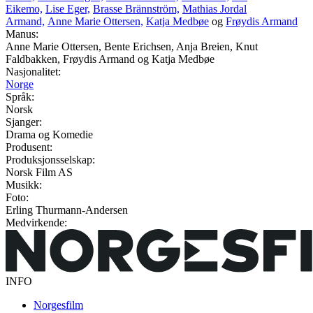
Eikemo,
Lise Eger,
Brasse Brännström,
Mathias Jordal
Armand,
Anne Marie Ottersen,
Katja Medbøe
og
Frøydis Armand
Manus:
Anne Marie Ottersen, Bente Erichsen, Anja Breien, Knut
Faldbakken, Frøydis Armand og Katja Medbøe
Nasjonalitet:
Norge
Språk:
Norsk
Sjanger:
Drama og Komedie
Produsent:
Produksjonsselskap:
Norsk Film AS
Musikk:
Foto:
Erling Thurmann-Andersen
Medvirkende:
INFO
Norgesfilm