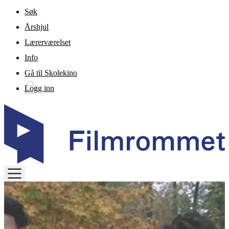
Gå til hovedinnhold
Søk
Årshjul
Lærerværelset
Info
Gå til Skolekino
Logg inn
TOGGLE
MENU