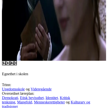
Se trailer
Egnethet i skolen
Trinn:
Ungdomsskole
og
Videregående
Overordnet læreplan:
Demokrati,
Etisk bevissthet,
Identitet,
Kritisk
tenkning,
Mangfold,
Menneskerettigheter
og
Kulturarv og
tradisjoner