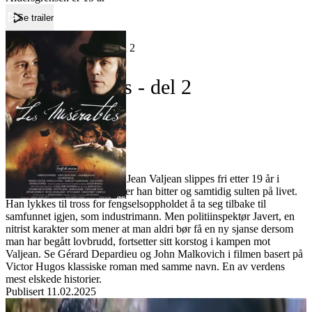
Se trailer
Forside
Les Misérables - del 2
Les Misérables - del 2
Film
Forfatter:
Leverandør:
Norgesfilm AS
Lisens:
1800-tallets Frankrike. Når Jean Valjean slippes fri etter 19 år i
fengsel for å ha stjålet mat, er han bitter og samtidig sulten på livet.
Han lykkes til tross for fengselsoppholdet å ta seg tilbake til
samfunnet igjen, som industrimann. Men politiinspektør Javert, en
nitrist karakter som mener at man aldri bør få en ny sjanse dersom
man har begått lovbrudd, fortsetter sitt korstog i kampen mot
Valjean. Se Gérard Depardieu og John Malkovich i filmen basert på
Victor Hugos klassiske roman med samme navn. En av verdens
mest elskede historier.
Publisert
11.02.2025