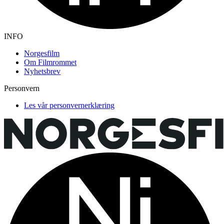
INFO
Norgesfilm
Om Filmrommet
Nyhetsbrev
Personvern
Les vår personvernerklæring