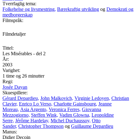
Tverrfaglig tema:
Folkehelse og livsmestring,
Bærekraftig utvikling
og
Demokrati og
medborgerskap
Filmspråk:
Filmdetaljer
Tittel:
Les Misérables - del 2
År:
2003
Varighet:
1 time og 26 minutter
Regi:
Josée Dayan
Skuespillere:
Gérard Depardieu,
John Malkovich,
Virginie Ledoyen,
Christian
Clavier,
Enrico Lo Verso,
Charlotte Gainsbourg,
Jeanne
Moreau,
Asia Argento,
Veronica Ferres,
Giovanna
Mezzogiorno,
Steffen Wink,
Vadim Glowna,
Leopoldine
Serre,
Jérôme Hardelay,
Michel Duchaussoy,
Otto
Sander,
Christopher Thompson
og
Guillaume Depardieu
Manus:
Didier Decoin