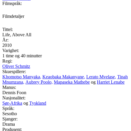
Filmspråk:
Filmdetaljer
Tittel:
Life, Above All
År:
2010
Varighet:
1 time og 40 minutter
Regi:
Oliver Schmitz
Skuespillere:
Khomotso Manyaka,
Keaobaka Makanyane,
Lerato Mvelase,
Tinah
Mnumzana,
Aubrey Poolo,
Mapaseka Mathebe
og
Harriet Lenabe
Manus:
Dennis Foon
Nasjonalitet:
Sør-Afrika
og
Tyskland
Språk:
Sesotho
Sjanger:
Drama
Produsent: