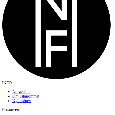
INFO
Norgesfilm
Om Filmrommet
Nyhetsbrev
Personvern