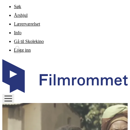
Gå til hovedinnhold
Søk
Årshjul
Lærerværelset
Info
Gå til Skolekino
Logg inn
TOGGLE
MENU