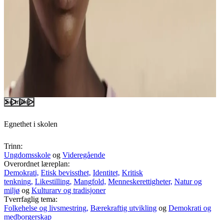
Se trailer
Egnethet i skolen
Trinn:
Ungdomsskole
og
Videregående
Overordnet læreplan:
Demokrati,
Etisk bevissthet,
Identitet,
Kritisk
tenkning,
Likestilling,
Mangfold,
Menneskerettigheter,
Natur og
miljø
og
Kulturarv og tradisjoner
Tverrfaglig tema:
Folkehelse og livsmestring,
Bærekraftig utvikling
og
Demokrati og
medborgerskap