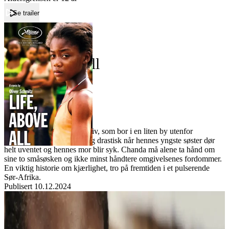
Se trailer
Forside
Life, Above All
Life, Above All
Film
Forfatter:
Leverandør:
Norgesfilm AS
Lisens:
Den 12 år gamle Chandas liv, som bor i en liten by utenfor
Johannesburg, forandrer seg drastisk når hennes yngste søster dør
helt uventet og hennes mor blir syk. Chanda må alene ta hånd om
sine to småsøsken og ikke minst håndtere omgivelsenes fordommer.
En viktig historie om kjærlighet, tro på fremtiden i et pulserende
Sør-Afrika.
Publisert
10.12.2024