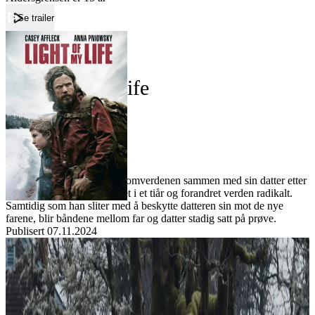
Se trailer
Forside
Light of My Life
Light of My Life
Film
Forfatter:
Leverandør:
Norgesfilm AS
Lisens:
En far lever helt adskilt fra omverdenen sammen med sin datter etter
at en dødelig pandemi herjet i et tiår og forandret verden radikalt.
Samtidig som han sliter med å beskytte datteren sin mot de nye
farene, blir båndene mellom far og datter stadig satt på prøve.
Publisert
07.11.2024