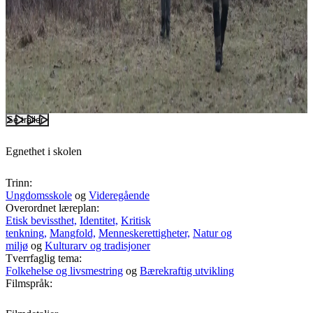
Se trailer
Egnethet i skolen
Trinn:
Ungdomsskole
og
Videregående
Overordnet læreplan:
Etisk bevissthet,
Identitet,
Kritisk
tenkning,
Mangfold,
Menneskerettigheter,
Natur og
miljø
og
Kulturarv og tradisjoner
Tverrfaglig tema:
Folkehelse og livsmestring
og
Bærekraftig utvikling
Filmspråk: