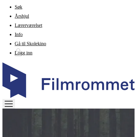
Gå til hovedinnhold
Søk
Årshjul
Lærerværelset
Info
Gå til Skolekino
Logg inn
TOGGLE
MENU