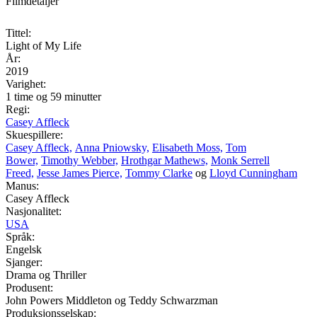
Filmdetaljer
Tittel:
Light of My Life
År:
2019
Varighet:
1 time og 59 minutter
Regi:
Casey Affleck
Skuespillere:
Casey Affleck,
Anna Pniowsky,
Elisabeth Moss,
Tom
Bower,
Timothy Webber,
Hrothgar Mathews,
Monk Serrell
Freed,
Jesse James Pierce,
Tommy Clarke
og
Lloyd Cunningham
Manus:
Casey Affleck
Nasjonalitet:
USA
Språk:
Engelsk
Sjanger:
Drama og Thriller
Produsent:
John Powers Middleton og Teddy Schwarzman
Produksjonsselskap: