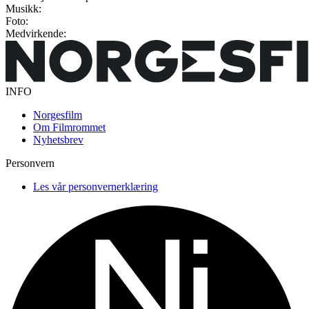
Musikk:
Foto:
Medvirkende:
INFO
Norgesfilm
Om Filmrommet
Nyhetsbrev
Personvern
Les vår personvernerklæring