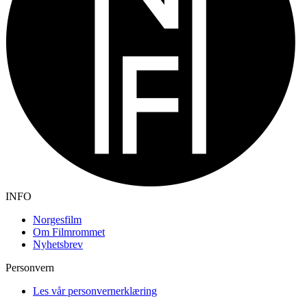
INFO
Norgesfilm
Om Filmrommet
Nyhetsbrev
Personvern
Les vår personvernerklæring