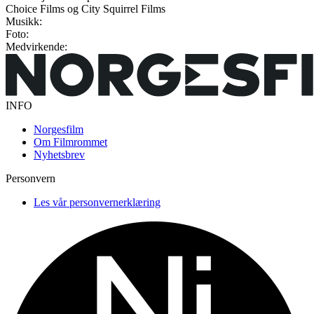
Choice Films og City Squirrel Films
Musikk:
Foto:
Medvirkende:
INFO
Norgesfilm
Om Filmrommet
Nyhetsbrev
Personvern
Les vår personvernerklæring