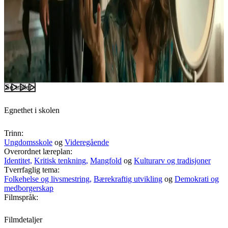
Se trailer
Egnethet i skolen
Trinn:
Ungdomsskole
og
Videregående
Overordnet læreplan:
Identitet,
Kritisk tenkning,
Mangfold
og
Kulturarv og tradisjoner
Tverrfaglig tema:
Folkehelse og livsmestring,
Bærekraftig utvikling
og
Demokrati og
medborgerskap
Filmspråk:
Filmdetaljer