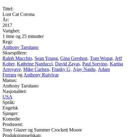
Tittel:
Lost Cat Corona
År:
2017
Varighet:
1 time og 25 minutter
Regi:
Anthony Tarsitano
Skuespillere:
Ralph Macchio,
Sean Young,
Gina Gershon,
Tom Wopat,
Jeff
Kober,
Kathrine Narducci,
David Zayas,
Paul Sorvino,
Karina
Arroyave,
Mike Carlsen,
Franky G,
Ajay Naidu,
Adam
Ferrara
og
Anthony Ruivivar
Manus:
Anthony Tarsitano
Nasjonalitet:
USA
Språk:
Engelsk
Sjanger:
Komedie
Produsent:
Tony Glazer og Summer Crockett Moore
Produksjonsselskap: