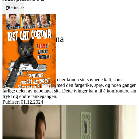
Se trailer
Forside
Lost Cat Corona
Lost Cat Corona
Film
Forfatter:
Leverandør:
Norgesfilm AS
Lisens:
En play-it-safe type må lete etter konen sin savnede katt, som
bringer han ansikt til ansikt med den fargerike, sprø, og noen ganger
farlige delen av nabolaget sitt. Dette tvinger ham til å konfrontere sin
frykt og endre tankegangen.
Publisert
01.12.2024