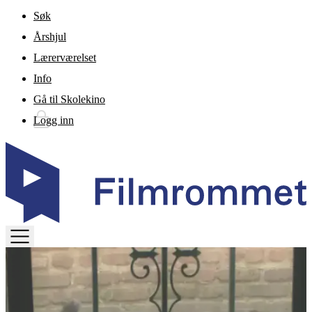
Gå til hovedinnhold
Søk
Årshjul
Lærerværelset
Info
Gå til Skolekino
Logg inn
TOGGLE
MENU