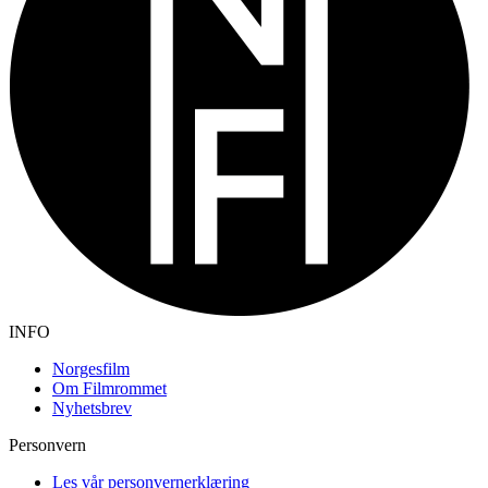
INFO
Norgesfilm
Om Filmrommet
Nyhetsbrev
Personvern
Les vår personvernerklæring