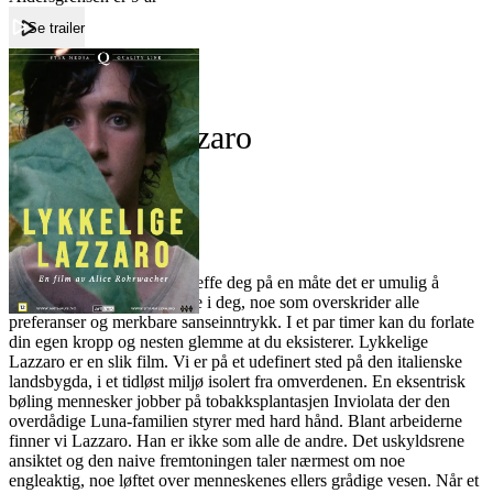
Se trailer
Forside
Lykkelige Lazzaro
Lykkelige Lazzaro
Film
Forfatter:
Leverandør:
Norgesfilm AS
Lisens:
Noen ganger kan en film treffe deg på en måte det er umulig å
forutse. Noe røres dypt inne i deg, noe som overskrider alle
preferanser og merkbare sanseinntrykk. I et par timer kan du forlate
din egen kropp og nesten glemme at du eksisterer. Lykkelige
Lazzaro er en slik film. Vi er på et udefinert sted på den italienske
landsbygda, i et tidløst miljø isolert fra omverdenen. En eksentrisk
bøling mennesker jobber på tobakksplantasjen Inviolata der den
overdådige Luna-familien styrer med hard hånd. Blant arbeiderne
finner vi Lazzaro. Han er ikke som alle de andre. Det uskyldsrene
ansiktet og den naive fremtoningen taler nærmest om noe
engleaktig, noe løftet over menneskenes ellers grådige vesen. Når et