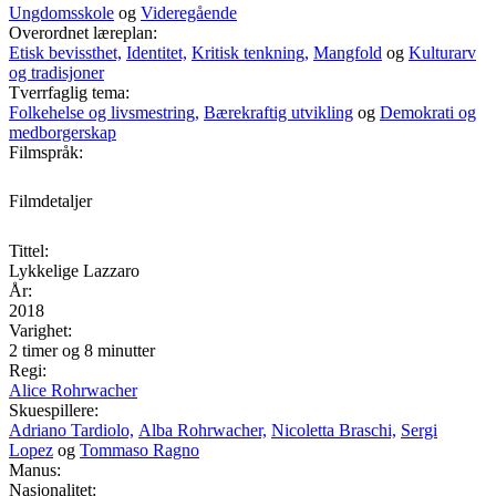
Ungdomsskole
og
Videregående
Overordnet læreplan:
Etisk bevissthet,
Identitet,
Kritisk tenkning,
Mangfold
og
Kulturarv
og tradisjoner
Tverrfaglig tema:
Folkehelse og livsmestring,
Bærekraftig utvikling
og
Demokrati og
medborgerskap
Filmspråk:
Filmdetaljer
Tittel:
Lykkelige Lazzaro
År:
2018
Varighet:
2 timer og 8 minutter
Regi:
Alice Rohrwacher
Skuespillere:
Adriano Tardiolo,
Alba Rohrwacher,
Nicoletta Braschi,
Sergi
Lopez
og
Tommaso Ragno
Manus:
Nasjonalitet: