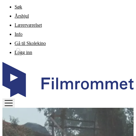
Gå til hovedinnhold
Søk
Årshjul
Lærerværelset
Info
Gå til Skolekino
Logg inn
TOGGLE
MENU