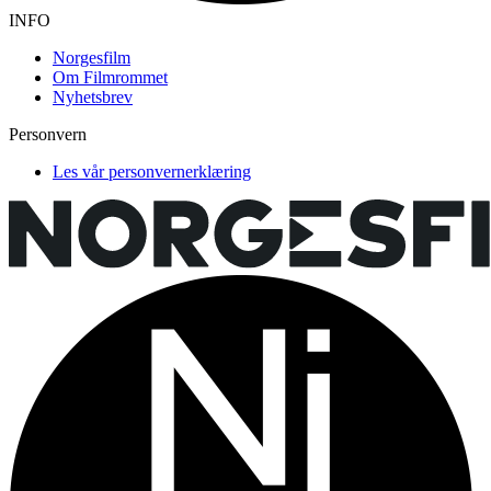
INFO
Norgesfilm
Om Filmrommet
Nyhetsbrev
Personvern
Les vår personvernerklæring