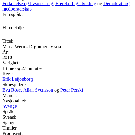
Folkehelse og livsmestring,
Bærekraftig utvikling
og
Demokrati og
medborgerskap
Filmspråk:
Filmdetaljer
Tittel:
Maria Wern - Drømmer av snø
År:
2010
Varighet:
1 time og 27 minutter
Regi:
Erik Leijonborg
Skuespillere:
Eva Röse,
Allan Svensson
og
Peter Perski
Manus:
Nasjonalitet:
Sverige
Språk:
Svensk
Sjanger:
Thriller
Produsent: