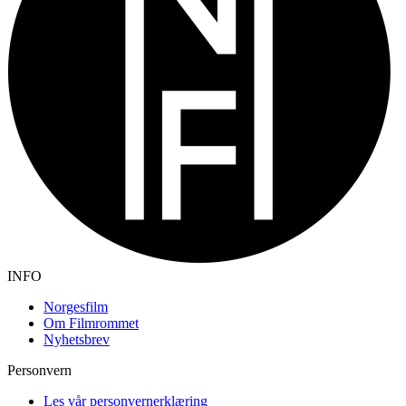
INFO
Norgesfilm
Om Filmrommet
Nyhetsbrev
Personvern
Les vår personvernerklæring