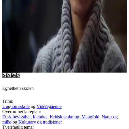
Se trailer
Egnethet i skolen
Trinn:
Ungdomsskole
og
Videregående
Overordnet læreplan:
Etisk bevissthet,
Identitet,
Kritisk tenkning,
Mangfold,
Natur og
miljø
og
Kulturarv og tradisjoner
Tverrfaglig tema: