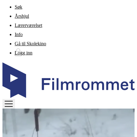
Gå til hovedinnhold
Søk
Årshjul
Lærerværelset
Info
Gå til Skolekino
Logg inn
TOGGLE
MENU