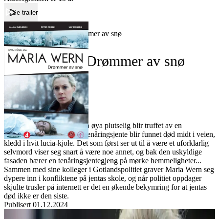
Se trailer
Forside
Maria Wern - Drømmer av snø
Maria Wern - Drømmer av snø
Film
Forfatter:
Leverandør:
Norgesfilm AS
Lisens:
Det er juletid på Gotland da øya plutselig blir truffet av en
ubeskrivelig tragedie – en tenåringsjente blir funnet død midt i veien,
kledd i hvit lucia-kjole. Det som først ser ut til å være et uforklarlig
selvmord viser seg snart å være noe annet, og bak den uskyldige
fasaden bærer en tenåringsjentegjeng på mørke hemmeligheter...
Sammen med sine kolleger i Gotlandspolitiet graver Maria Wern seg
dypere inn i konfliktene på jentas skole, og når politiet oppdager
skjulte trusler på internett er det en økende bekymring for at jentas
død ikke er den siste.
Publisert
01.12.2024