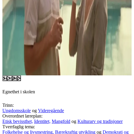
Se trailer
Egnethet i skolen
Trinn:
Ungdomsskole
og
Videregående
Overordnet læreplan:
Etisk bevissthet,
Identitet,
Mangfold
og
Kulturarv og tradisjoner
Tverrfaglig tema:
Folkehelse og livsmestring,
Bærekraftig utvikling
og
Demokrati og