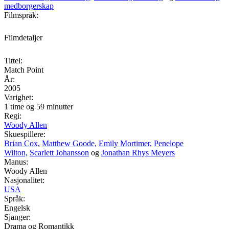
medborgerskap
Filmspråk:
Filmdetaljer
Tittel:
Match Point
År:
2005
Varighet:
1 time og 59 minutter
Regi:
Woody Allen
Skuespillere:
Brian Cox,
Matthew Goode,
Emily Mortimer,
Penelope
Wilton,
Scarlett Johansson
og
Jonathan Rhys Meyers
Manus:
Woody Allen
Nasjonalitet:
USA
Språk:
Engelsk
Sjanger:
Drama og Romantikk