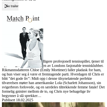
Se trailer
Forside
Match Point
Match Point
Film
Forfatter:
Leverandør:
Norgesfilm AS
Lisens:
Chris (Rhys-Meyers), en tidligere profesjonell tennisspiller, tjener til
livets opphold som trener i en av Londons fasjonable tennisklubber.
Rikmannsdatteren Chloe (Emily Mortimer) faller pladask for ham,
og hun viser seg å være et fremragende parti. Hverdagen til Chris er
blitt ”det gode liv”: Midt opp i denne tilsynelatende perfekte
tilværelsen møter han amerikanske Lola (Scharlett Johansson), sin
svigerbrors forlovede, og en særdeles tiltrekkende femme fatale! Det
formelig gnistrer mellom de to, og Chris nye behagelige liv
begynner å slå sprekker…
Publisert
18.02.2025