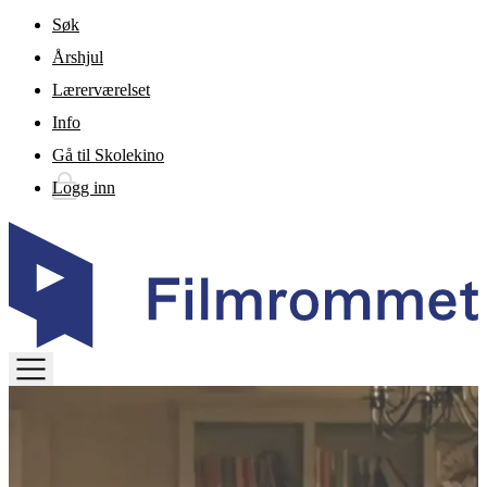
Gå til hovedinnhold
Søk
Årshjul
Lærerværelset
Info
Gå til Skolekino
Logg inn
TOGGLE
MENU