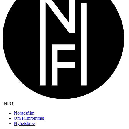
INFO
Norgesfilm
Om Filmrommet
Nyhetsbrev