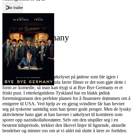
Se trailer
Forside
Bye Bye Germany
Bye Bye Germany
Film
Forfatter:
Leverandør:
Norgesfilm AS
Lisens:
Det er få filmer som setter søkelyset på jødene som ble igjen i
Tyskland etter holocaust. Enda færre filmer er det som gjør dette i
form av komedie, så man kan trygt si at Bye Bye Germany er et
friskt pust. I etterkrigstidens Tyskland har en blakk jødisk
forretningsmann den perfekte planen for å finansiere drømmen om å
emigrere til USA. Ved hjelp av en gjeng svindlere får han hevnet
seg på tyskerne samtidig som han tjener gode penger. Men de lyssky
­aktivitetene hans gjør at han havner i søkelyset til komiteen som
sporer opp nazistkollaboratører. Selv om den utspiller seg i en
bestemt tidsperiode, trekker den likevel linjer til lignende, aktuelle
hendelser og minner oss om at vi aldri må slutte å lære av fortiden.