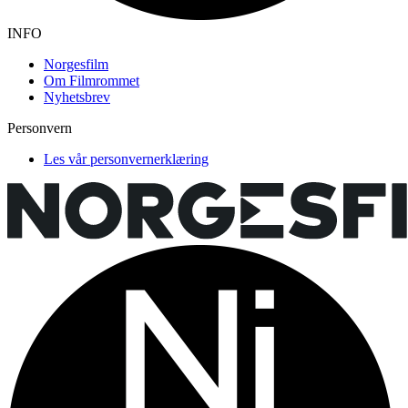
INFO
Norgesfilm
Om Filmrommet
Nyhetsbrev
Personvern
Les vår personvernerklæring