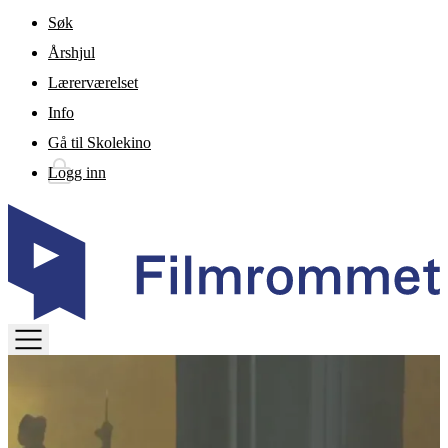
Gå til hovedinnhold
Søk
Årshjul
Lærerværelset
Info
Gå til Skolekino
Logg inn
TOGGLE
MENU