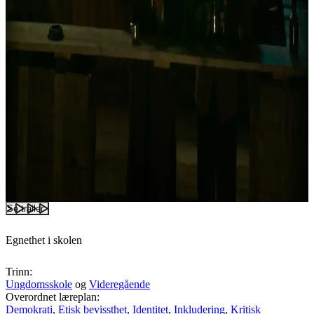
Se trailer
Egnethet i skolen
Trinn:
Ungdomsskole
og
Videregående
Overordnet læreplan:
Demokrati,
Etisk bevissthet,
Identitet,
Inkludering,
Kritisk