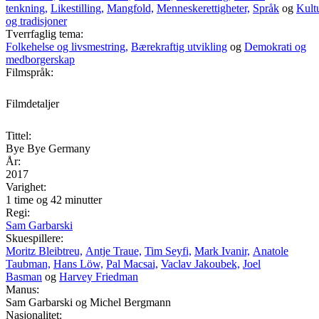
tenkning,
Likestilling,
Mangfold,
Menneskerettigheter,
Språk
og
Kult
og tradisjoner
Tverrfaglig tema:
Folkehelse og livsmestring,
Bærekraftig utvikling
og
Demokrati og
medborgerskap
Filmspråk:
Filmdetaljer
Tittel:
Bye Bye Germany
År:
2017
Varighet:
1 time og 42 minutter
Regi:
Sam Garbarski
Skuespillere:
Moritz Bleibtreu,
Antje Traue,
Tim Seyfi,
Mark Ivanir,
Anatole
Taubman,
Hans Löw,
Pal Macsai,
Vaclav Jakoubek,
Joel
Basman
og
Harvey Friedman
Manus:
Sam Garbarski og Michel Bergmann
Nasjonalitet: