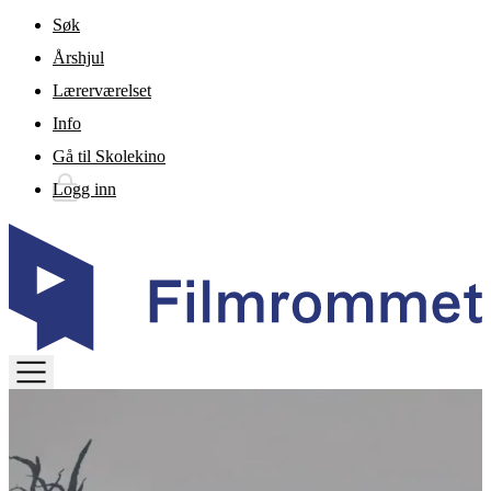
Gå til hovedinnhold
Søk
Årshjul
Lærerværelset
Info
Gå til Skolekino
Logg inn
TOGGLE
MENU