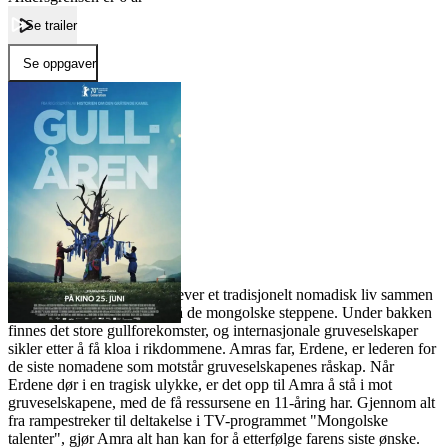
Se trailer
Se oppgaver
Forside
Gullåren
Gullåren
Film
Forfatter:
Leverandør:
Norgesfilm AS
Lisens:
Amra er 11 år gammel og lever et tradisjonelt nomadisk liv sammen
med familien sin i en jurt på de mongolske steppene. Under bakken
finnes det store gullforekomster, og internasjonale gruveselskaper
sikler etter å få kloa i rikdommene. Amras far, Erdene, er lederen for
de siste nomadene som motstår gruveselskapenes råskap. Når
Erdene dør i en tragisk ulykke, er det opp til Amra å stå i mot
gruveselskapene, med de få ressursene en 11-åring har. Gjennom alt
fra rampestreker til deltakelse i TV-programmet "Mongolske
talenter", gjør Amra alt han kan for å etterfølge farens siste ønske.