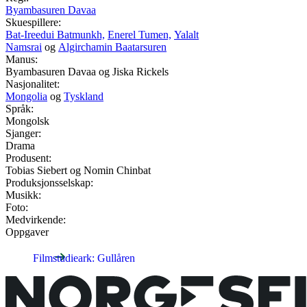
Byambasuren Davaa
Skuespillere:
Bat-Ireedui Batmunkh,
Enerel Tumen,
Yalalt
Namsrai
og
Algirchamin Baatarsuren
Manus:
Byambasuren Davaa og Jiska Rickels
Nasjonalitet:
Mongolia
og
Tyskland
Språk:
Mongolsk
Sjanger:
Drama
Produsent:
Tobias Siebert og Nomin Chinbat
Produksjonsselskap:
Musikk:
Foto:
Medvirkende:
Oppgaver
Filmstudieark: Gullåren