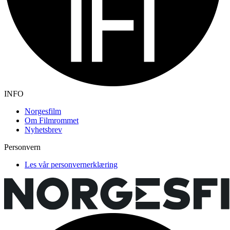
INFO
Norgesfilm
Om Filmrommet
Nyhetsbrev
Personvern
Les vår personvernerklæring