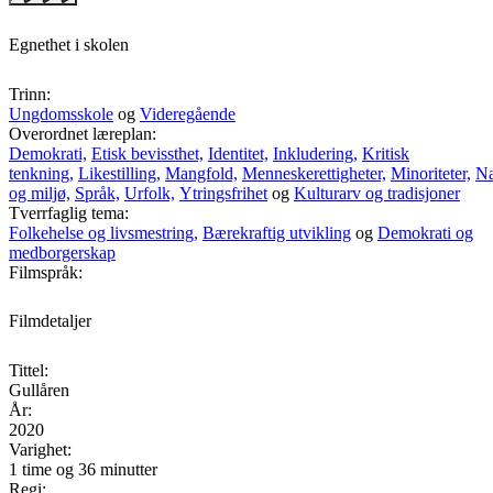
Egnethet i skolen
Trinn:
Ungdomsskole
og
Videregående
Overordnet læreplan:
Demokrati,
Etisk bevissthet,
Identitet,
Inkludering,
Kritisk
tenkning,
Likestilling,
Mangfold,
Menneskerettigheter,
Minoriteter,
Na
og miljø,
Språk,
Urfolk,
Ytringsfrihet
og
Kulturarv og tradisjoner
Tverrfaglig tema:
Folkehelse og livsmestring,
Bærekraftig utvikling
og
Demokrati og
medborgerskap
Filmspråk:
Filmdetaljer
Tittel:
Gullåren
År:
2020
Varighet:
1 time og 36 minutter
Regi: