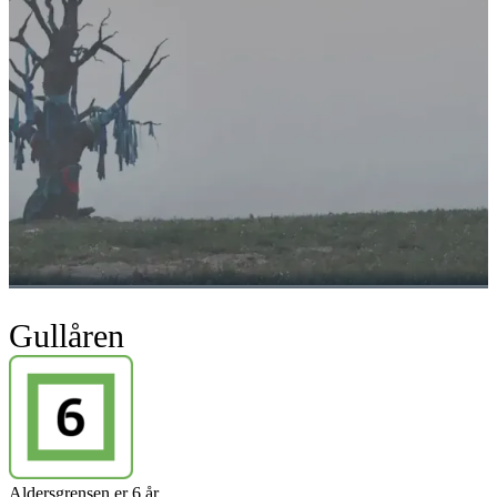
Gullåren
Aldersgrensen er 6 år