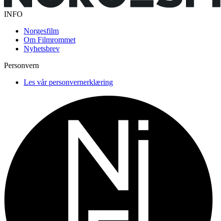
INFO
Norgesfilm
Om Filmrommet
Nyhetsbrev
Personvern
Les vår personvernerklæring