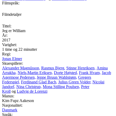
Filmspråk:
Filmdetaljer
Tittel:
Jeg er William
År:
2017
Varighet:
1 time og 22 minutter
Regi:
Jonas Elmer
Skuespillere:
Alexander Magnússon,
Rasmus Bjerg,
Stinne Henriksen,
Amina
Arrakha,
Niels-Martin Eriksen,
Dorte Højsted,
Frank Hvam,
Jacob
Agermose Pedersen,
Jeppe Bruun Wahlstrøm,
Gregers
Federspiel,
Ferdinand Glad Bach,
Julius Green Volder,
Nicolai
Jandorf,
Nina Christrup,
Mona Stilling Poulsen,
Peter
Kroll
og
Ludvig de Lorenzi
Manus:
Kim Fupz Aakeson
Nasjonalitet:
Danmark
Språk: