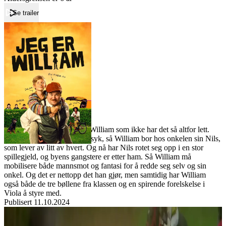
Se trailer
Forside
Jeg er William
Jeg er William
Film
Forfatter:
Leverandør:
Norgesfilm AS
Lisens:
Jeg er William handler om William som ikke har det så altfor lett.
Mammaen hans er psykisk syk, så William bor hos onkelen sin Nils,
som lever av litt av hvert. Og nå har Nils rotet seg opp i en stor
spillegjeld, og byens gangstere er etter ham. Så William må
mobilisere både mannsmot og fantasi for å redde seg selv og sin
onkel. Og det er nettopp det han gjør, men samtidig har William
også både de tre bøllene fra klassen og en spirende forelskelse i
Viola å styre med.
Publisert
11.10.2024