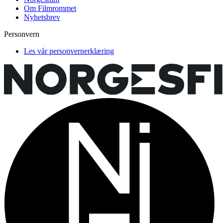
Om Filmrommet
Nyhetsbrev
Personvern
Les vår personvernerklæring