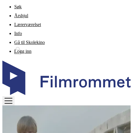
Gå til hovedinnhold
Søk
Årshjul
Lærerværelset
Info
Gå til Skolekino
Logg inn
TOGGLE
MENU