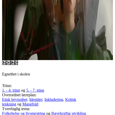
Se trailer
Egnethet i skolen
Trinn:
1. - 4. trinn
og
5. - 7. trinn
Overordnet læreplan:
Etisk bevissthet,
Identitet,
Inkludering,
Kritisk
tenkning
og
Mangfold
Tverrfaglig tema:
Folkehelse og livsmestring
og
Bærekraftig utvikling