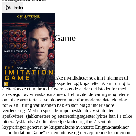
Se trailer
Forside
The Imitation Game
The Imitation Game
Film
Forfatter:
Leverandør:
Norgesfilm AS
Lisens:
En vinterdag i 1952 tok britiske myndigheter seg inn i hjemmet til
matematikeren, krypteringseksperten og krigshelten Alan Turing for
å etterforske et innbrudd. Overraskende ender det istedenfor med
arrestasjon av vitenskapsmannen. Helt uvitende var myndighetene
om at de arresterte selve pioneren innenfor moderne datateknologi.
for Alan Turing var mannen bak en stor bragd under andre
verdenskrig. Med en spesialgruppe bestående av studenter,
språkvitere, sjakkmestere og etterretningsagenter lyktes han i å tolke
hitler-Tysklands såkalte uløselige koder, og forstå sentrale
krypteringer generert av krigsmaktens avanserte Enigma-maskiner.
"The Imitation Game" er den intense og nervepirrende historien om