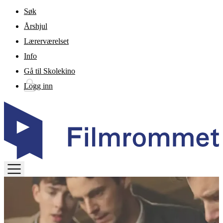
Gå til hovedinnhold
Søk
Årshjul
Lærerværelset
Info
Gå til Skolekino
Logg inn
TOGGLE
MENU