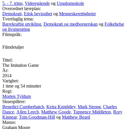
5. - 7. trinn,
Videregående
og
Ungdomsskole
Overordnet læreplan:
Demokrati,
Etisk bevissthet
og
Menneskerettigheter
Tverrfaglig tema:
Bærekraftig utvikling,
Demokrati og medborgerskap
og
Folkehelse
og livsmestring
Filmspråk:
Filmdetaljer
Tittel:
The Imitation Game
År:
2014
Varighet:
1 time og 54 minutter
Regi:
Morten Tyldum
Skuespillere:
Benedict Cumberbatch,
Keira Knightley,
Mark Strong,
Charles
Dance,
Allen Leech,
Matthew Goode,
Tuppence Middleton,
Rory
Kinnear,
Tom Goodman-Hill
og
Matthew Beard
Manus:
Graham Moore