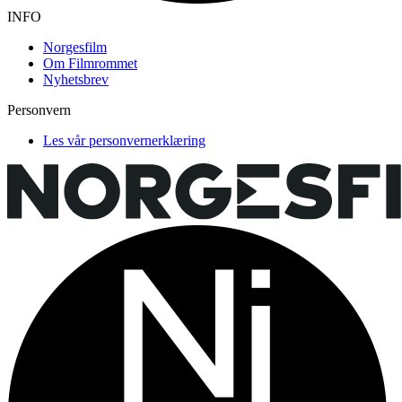
INFO
Norgesfilm
Om Filmrommet
Nyhetsbrev
Personvern
Les vår personvernerklæring