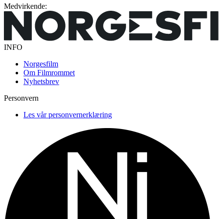
Medvirkende:
INFO
Norgesfilm
Om Filmrommet
Nyhetsbrev
Personvern
Les vår personvernerklæring