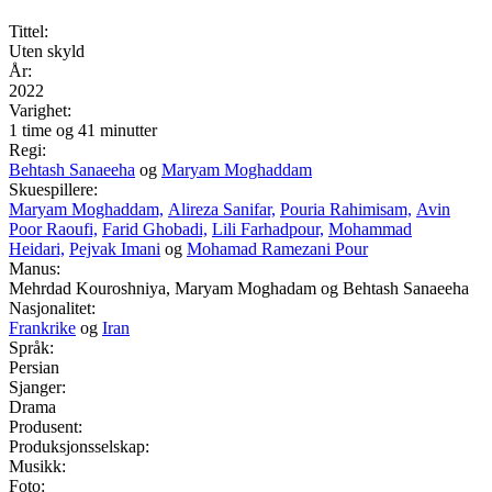
Tittel:
Uten skyld
År:
2022
Varighet:
1 time og 41 minutter
Regi:
Behtash Sanaeeha
og
Maryam Moghaddam
Skuespillere:
Maryam Moghaddam,
Alireza Sanifar,
Pouria Rahimisam,
Avin
Poor Raoufi,
Farid Ghobadi,
Lili Farhadpour,
Mohammad
Heidari,
Pejvak Imani
og
Mohamad Ramezani Pour
Manus:
Mehrdad Kouroshniya, Maryam Moghadam og Behtash Sanaeeha
Nasjonalitet:
Frankrike
og
Iran
Språk:
Persian
Sjanger:
Drama
Produsent:
Produksjonsselskap:
Musikk:
Foto: