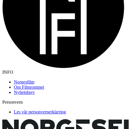
INFO
Norgesfilm
Om Filmrommet
Nyhetsbrev
Personvern
Les vår personvernerklæring