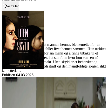
Se trailer
Forside
Uten skyld
Uten skyld
Film
Når enken Mina blir fortalt at mannen hennes ble henrettet for en
forbrytelse han ikke begikk, faller livet hennes sammen. Hun trekkes
mellom å søke rettferdighet for sin mann og å finne tilbake til et
verdig liv med sin døve datter, i et samfunn hvor hun som en nå
enslig kvinne har svært lite makt. Uten skyld er et behersket og
hjerteskjærende studie av dødsstraff og den mangfoldige sorgen slikt
kan etterlate.
Publisert
04.03.2026