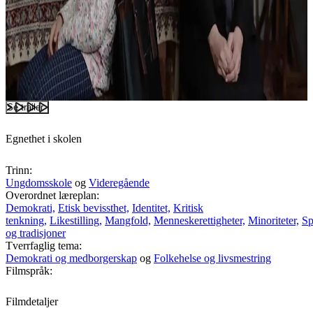
Se trailer
Egnethet i skolen
Trinn:
Ungdomsskole
og
Videregående
Overordnet læreplan:
Demokrati,
Etisk bevissthet,
Identitet,
Kritisk
tenkning,
Likestilling,
Mangfold,
Menneskerettigheter,
Minoriteter,
Sp
og tradisjoner
Tverrfaglig tema:
Demokrati og medborgerskap
og
Folkehelse og livsmestring
Filmspråk:
Filmdetaljer