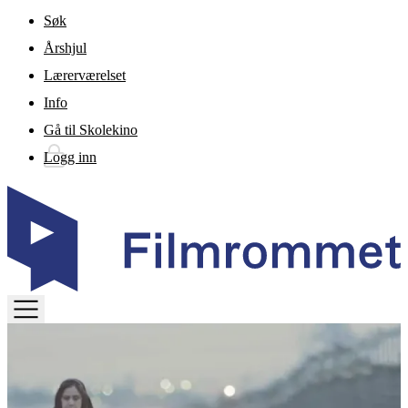
Gå til hovedinnhold
Søk
Årshjul
Lærerværelset
Info
Gå til Skolekino
Logg inn
TOGGLE
MENU