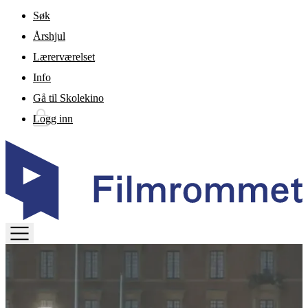
Gå til hovedinnhold
Søk
Årshjul
Lærerværelset
Info
Gå til Skolekino
Logg inn
TOGGLE
MENU