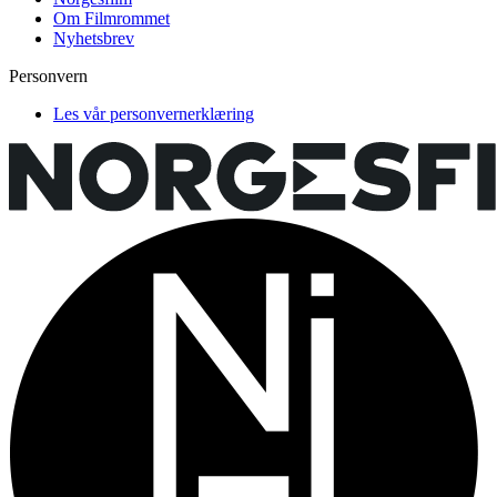
Om Filmrommet
Nyhetsbrev
Personvern
Les vår personvernerklæring