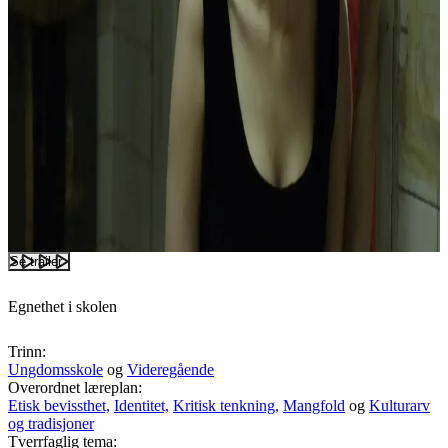
Se trailer
Egnethet i skolen
Trinn:
Ungdomsskole
og
Videregående
Overordnet læreplan:
Etisk bevissthet,
Identitet,
Kritisk tenkning,
Mangfold
og
Kulturarv
og tradisjoner
Tverrfaglig tema: