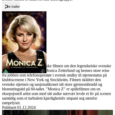
Se trailer
Forside
Monica Z
Monica Z
Film
Forfatter:
Leverandør:
Norgesfilm AS
Lisens:
"Monica Z" er den biografiske filmen om den legendariske svenske
sangeren og skuespilleren Monica Zetterlund og hennes store reise
fra jobben som telefonoperatør i svensk småby til stjernestatus på
klubbscenene i New York og Stockholm. Filmen skildrer den
svenske stjernen og nasjonalikonet sitt store gjennombrudd og
blomstringstid på 60-tallet. "Monica Z" er spillefilmen om en
eksepsjonell artist som med sitt unike nærvær levde et liv på scenen
samtidig som et turbulent kjærlighetsliv utspant seg utenfor
rampelyset.
Publisert
01.12.2024