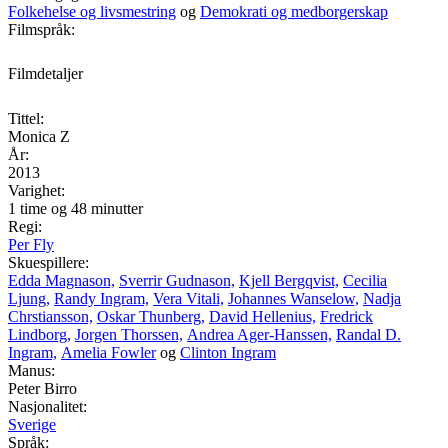
Folkehelse og livsmestring
og
Demokrati og medborgerskap
Filmspråk:
Filmdetaljer
Tittel:
Monica Z
År:
2013
Varighet:
1 time og 48 minutter
Regi:
Per Fly
Skuespillere:
Edda Magnason,
Sverrir Gudnason,
Kjell Bergqvist,
Cecilia
Ljung,
Randy Ingram,
Vera Vitali,
Johannes Wanselow,
Nadja
Chrstiansson,
Oskar Thunberg,
David Hellenius,
Fredrick
Lindborg,
Jorgen Thorssen,
Andrea Ager-Hanssen,
Randal D.
Ingram,
Amelia Fowler
og
Clinton Ingram
Manus:
Peter Birro
Nasjonalitet:
Sverige
Språk: