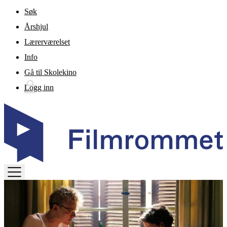
Gå til hovedinnhold
Søk
Årshjul
Lærerværelset
Info
Gå til Skolekino
Logg inn
TOGGLE
MENU