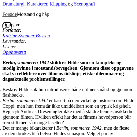
Dramaturgi,
Karakterer,
Klipping
og
Scenografi
Forside
Motstand og håp
Oppgave
Forfatter:
Katrine Sommer Boysen
Leverandør:
Lisens:
Opphavsrett
Berlin, sommeren 1942
skildrer Hilde som en kompleks og
modig kvinne i motstandsbevegelsen. Gjennom disse oppgavene
skal vi reflektere over filmens tidslinje, etiske dilemmaer og
dagsaktuelle problemstillinger.
Beskriv Hilde slik hun introduseres både i filmens nåtid og gjennom
flashbacks.
Berlin, sommeren 1942
er basert på den virkelige historien om Hilde
Coppi, men hun fremstår ikke umiddelbart som en typisk krigshelt.
Regissør Andreas Dresen nøler ikke med å skildre hennes usikkerhet
gjennom filmen. Hvilken effekt har det at filmens hovedperson blir
fremstilt med så mange fasetter?
Det er mange bikarakterer i
Berlin, sommeren 1942
, men de fleste
av dem brukes til å belyse Hildes situasjon. Velg et par av