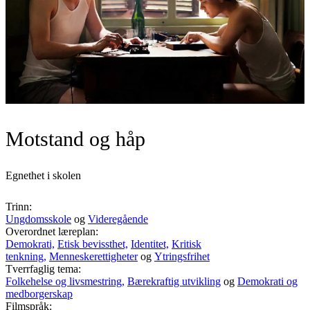
Motstand og håp
Egnethet i skolen
Trinn:
Ungdomsskole
og
Videregående
Overordnet læreplan:
Demokrati,
Etisk bevissthet,
Identitet,
Kritisk
tenkning,
Menneskerettigheter
og
Ytringsfrihet
Tverrfaglig tema:
Folkehelse og livsmestring,
Bærekraftig utvikling
og
Demokrati og
medborgerskap
Filmspråk: