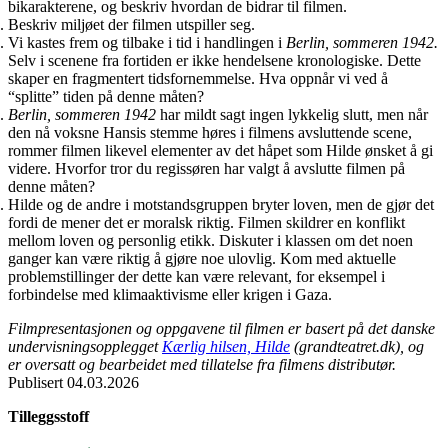
bikarakterene, og beskriv hvordan de bidrar til filmen.
Beskriv miljøet der filmen utspiller seg.
Vi kastes frem og tilbake i tid i handlingen i
Berlin, sommeren 1942.
Selv i scenene fra fortiden er ikke hendelsene kronologiske. Dette
skaper en fragmentert tidsfornemmelse. Hva oppnår vi ved å
“splitte” tiden på denne måten?
Berlin, sommeren 1942
har mildt sagt ingen lykkelig slutt, men når
den nå voksne Hansis stemme høres i filmens avsluttende scene,
rommer filmen likevel elementer av det håpet som Hilde ønsket å gi
videre. Hvorfor tror du regissøren har valgt å avslutte filmen på
denne måten?
Hilde og de andre i motstandsgruppen bryter loven, men de gjør det
fordi de mener det er moralsk riktig. Filmen skildrer en konflikt
mellom loven og personlig etikk. Diskuter i klassen om det noen
ganger kan være riktig å gjøre noe ulovlig. Kom med aktuelle
problemstillinger der dette kan være relevant, for eksempel i
forbindelse med klimaaktivisme eller krigen i Gaza.
Filmpresentasjonen og oppgavene til filmen er basert på det danske
undervisningsopplegget
Kærlig hilsen, Hilde
(grandteatret.dk), og
er oversatt og bearbeidet med tillatelse fra filmens distributør.
Publisert
04.03.2026
Tilleggsstoff