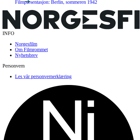
Filmpresentasjon: Berlin, sommeren 1942
INFO
Norgesfilm
Om Filmrommet
Nyhetsbrev
Personvern
Les vår personvernerklæring