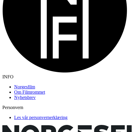
INFO
Norgesfilm
Om Filmrommet
Nyhetsbrev
Personvern
Les vår personvernerklæring