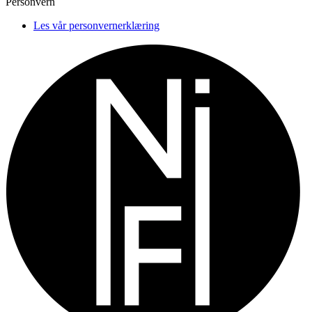
Personvern
Les vår personvernerklæring