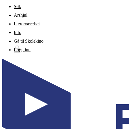
Gå til hovedinnhold
Søk
Årshjul
Lærerværelset
Info
Gå til Skolekino
Logg inn