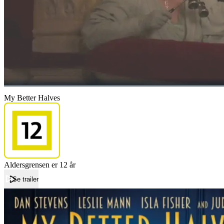
My Better Halves
Aldersgrensen er 12 år
Se trailer
Forside
My Better Halves
My Better Halves