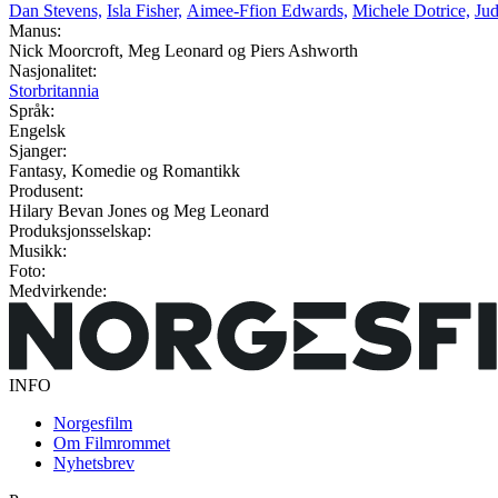
Dan Stevens,
Isla Fisher,
Aimee-Ffion Edwards,
Michele Dotrice,
Ju
Manus:
Nick Moorcroft, Meg Leonard og Piers Ashworth
Nasjonalitet:
Storbritannia
Språk:
Engelsk
Sjanger:
Fantasy, Komedie og Romantikk
Produsent:
Hilary Bevan Jones og Meg Leonard
Produksjonsselskap:
Musikk:
Foto:
Medvirkende:
INFO
Norgesfilm
Om Filmrommet
Nyhetsbrev