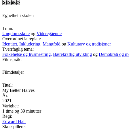
Se trailer
Egnethet i skolen
Trinn:
Ungdomsskole
og
Videregående
Overordnet læreplan:
Identitet,
Inkludering,
Mangfold
og
Kulturarv og tradisjoner
Tverrfaglig tema:
Folkehelse og livsmestring,
Bærekraftig utvikling
og
Demokrati og m
Filmspråk:
Filmdetaljer
Tittel:
My Better Halves
År:
2021
Varighet:
1 time og 39 minutter
Regi:
Edward Hall
Skuespillere: