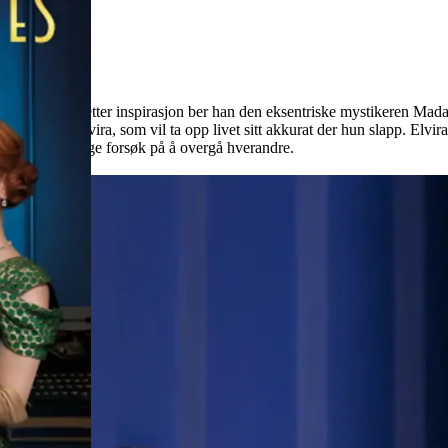
esperre. På jakt etter inspirasjon ber han den eksentriske mystikeren 
te kone, Elvira, som vil ta opp livet sitt akkurat der hun slapp. Elvir
og deres stadige forsøk på å overgå hverandre.