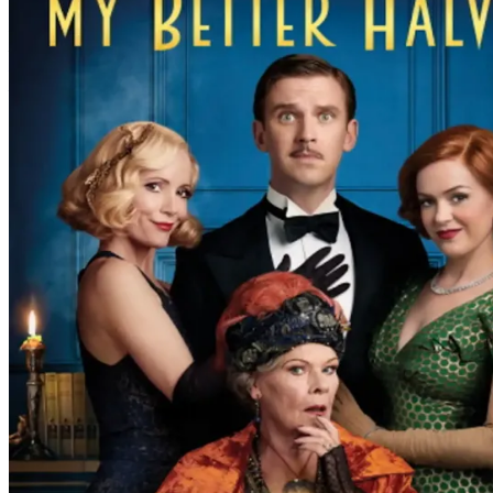
Film
Forfatter:
Leverandør:
Norgesfilm AS
Lisens:
Den vellykkede krimforfatteren Charles lider av en forferdelig skriv
han regnet med når Madame Arcti uheldigvis påkaller ånden av hans førs
hennes og styrer husholdningen. Charles fanges mellom sine to koner 
Publisert
23.01.2025