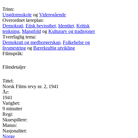
Trinn:
Ungdomsskole
og
Videregående
Overordnet læreplan:
Demokrati,
Etisk bevissthet,
Identitet,
Kritisk
tenkning,
Mangfold
og
Kulturarv og tradisjoner
Tverrfaglig tema:
Demokrati og medborgerskap,
Folkehelse og
livsmestring
og
Bærekraftig utvikling
Filmspråk:
Filmdetaljer
Tittel:
Norsk Films revy nr. 2, 1941
År:
1941
Varighet:
9 minutter
Regi:
Skuespillere:
Manus:
Nasjonalitet:
Norge