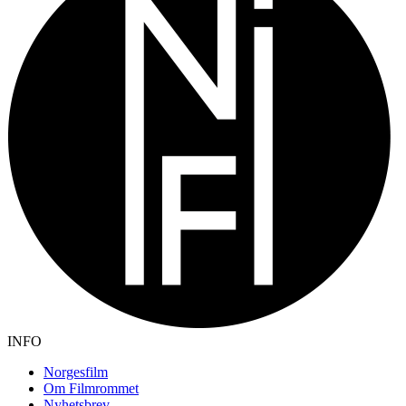
INFO
Norgesfilm
Om Filmrommet
Nyhetsbrev