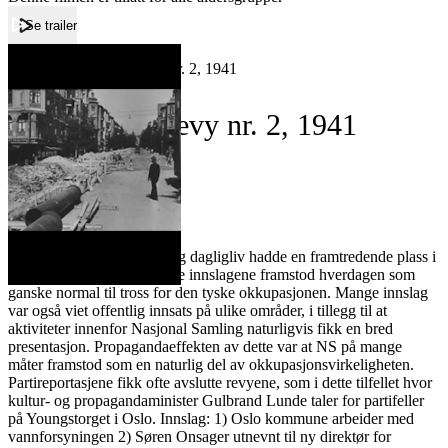
Se trailer
Forside
Norsk Films revy nr. 2, 1941
Norsk Films revy nr. 2, 1941
Film
Forfatter:
Leverandør:
Norgesfilm AS
Lisens:
Reportasjer fra arbeidsliv og dagligliv hadde en framtredende plass i
filmrevyene. Gjennom disse innslagene framstod hverdagen som
ganske normal til tross for den tyske okkupasjonen. Mange innslag
var også viet offentlig innsats på ulike områder, i tillegg til at
aktiviteter innenfor Nasjonal Samling naturligvis fikk en bred
presentasjon. Propagandaeffekten av dette var at NS på mange
måter framstod som en naturlig del av okkupasjonsvirkeligheten.
Partireportasjene fikk ofte avslutte revyene, som i dette tilfellet hvor
kultur- og propagandaminister Gulbrand Lunde taler for partifeller
på Youngstorget i Oslo. Innslag: 1) Oslo kommune arbeider med
vannforsyningen 2) Søren Onsager utnevnt til ny direktør for