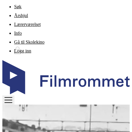
Gå til hovedinnhold
Søk
Årshjul
Lærerværelset
Info
Gå til Skolekino
Logg inn
TOGGLE
MENU