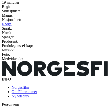
19 minutter
Regi:
Skuespillere:
Manus:
Nasjonalitet:
Norge
Språk:
Norsk
Sjanger:
Produsent:
Produksjonsselskap:
Musikk:
Foto:
Medvirkende:
INFO
Norgesfilm
Om Filmrommet
Nyhetsbrev
Personvern