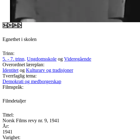
Se trailer
Egnethet i skolen
Trinn:
5. - 7. trinn,
Ungdomsskole
og
Videregående
Overordnet læreplan:
Identitet
og
Kulturarv og tradisjoner
Tverrfaglig tema:
Demokrati og medborgerskap
Filmspråk:
Filmdetaljer
Tittel:
Norsk Films revy nr. 9, 1941
År:
1941
Varighet: