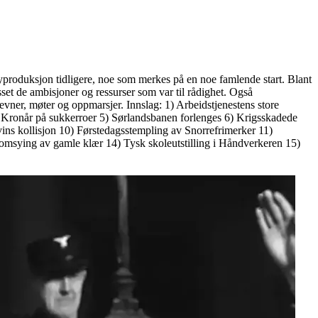
produksjon tidligere, noe som merkes på en noe famlende start. Blant
set de ambisjoner og ressurser som var til rådighet. Også
tevner, møter og oppmarsjer. Innslag: 1) Arbeidstjenestens store
 4) Kronår på sukkerroer 5) Sørlandsbanen forlenges 6) Krigsskadede
ins kollisjon 10) Førstedagsstempling av Snorrefrimerker 11)
or omsying av gamle klær 14) Tysk skoleutstilling i Håndverkeren 15)