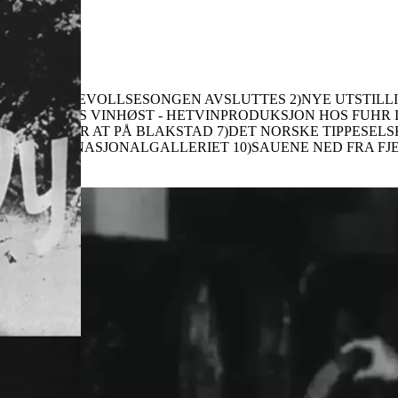
 NS-myndighetene. 1)ØVREVOLLSESONGEN AVSLUTTES 2)NYE UTS
LO 4)NORGES VINHØST - HETVINPRODUKSJON HOS FUHR
K BESØKER AT PÅ BLAKSTAD 7)DET NORSKE TIPPESELSK
EISING" I NASJONALGALLERIET 10)SAUENE NED FRA FJ