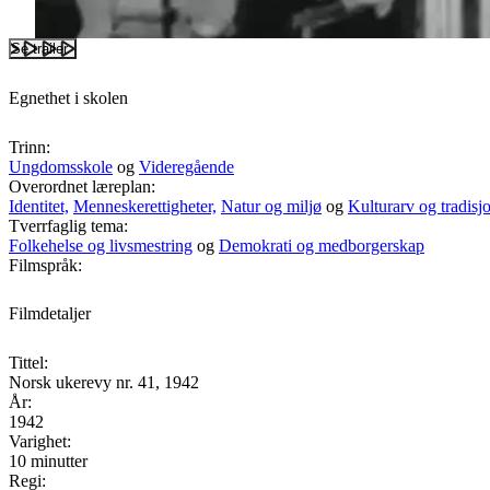
Se trailer
Egnethet i skolen
Trinn:
Ungdomsskole
og
Videregående
Overordnet læreplan:
Identitet,
Menneskerettigheter,
Natur og miljø
og
Kulturarv og tradisj
Tverrfaglig tema:
Folkehelse og livsmestring
og
Demokrati og medborgerskap
Filmspråk:
Filmdetaljer
Tittel:
Norsk ukerevy nr. 41, 1942
År:
1942
Varighet:
10 minutter
Regi: