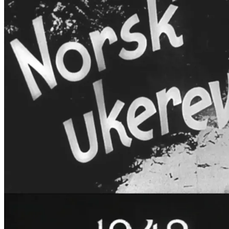
Film
Forfatter:
Leverandør:
Norgesfilm AS
Lisens:
Filmrevyer fra det okkuperte Norge laget på oppdrag av
KUNSTNERFORBUNDET 3)WESSELJUBILEET FEIRES I OS
LÆRERINNER 6)REICHSFRAUENFÜHRERIN SCHOLTZ-KLIN
NATIONALTHEATRET 9)FRA UTSTILLINGEN "NORGES NYR
PARADERER PÅ SLOTTSPLASSEN
Publisert
01.12.2024