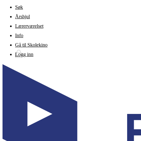
Gå til hovedinnhold
Søk
Årshjul
Lærerværelset
Info
Gå til Skolekino
Logg inn