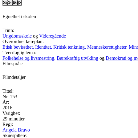
Se trailer
Egnethet i skolen
Trinn:
Ungdomsskole
og
Videregående
Overordnet læreplan:
Etisk bevissthet,
Identitet,
Kritisk tenkning,
Menneskerettigheter,
Mino
Tverrfaglig tema:
Folkehelse og livsmestring,
Bærekraftig utvikling
og
Demokrati og m
Filmspråk:
Filmdetaljer
Tittel:
Nr. 153
År:
2016
Varighet:
29 minutter
Regi:
Angela Bravo
Skuespillere: