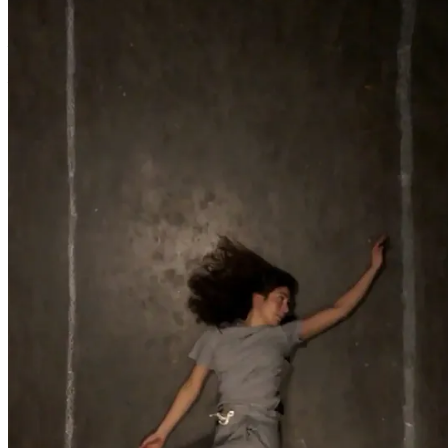
Film
Forfatter:
Leverandør:
Norgesfilm AS
Lisens:
Nr. 153 handler om hvordan det er å vokse opp med en forelder i feng
det daglige livet. Filmmakeren Angela Bravo og hennes søsken vokste o
sammen. Fengselet blir deres andre hjem, et ingenmanns land med sma
Publisert
26.02.2025