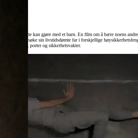
sel, og hva dette kan gjøre med et barn. En film om å bære noens andres
pp med å besøke sin livstidsdømte far i forskjellige høysikkerhetsfengs
le besøksrom, porter og sikkerhetsvakter.