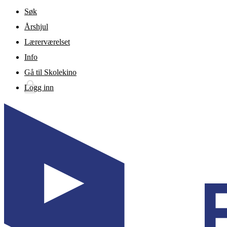
Gå til hovedinnhold
Søk
Årshjul
Lærerværelset
Info
Gå til Skolekino
Logg inn