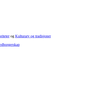
riteter
og
Kulturarv og tradisjoner
edborgerskap