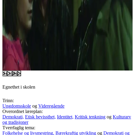
Se trailer
Egnethet i skolen
Trinn:
Ungdomsskole
og
Videregående
Overordnet læreplan:
Demokrati,
Etisk bevissthet,
Identitet,
Kritisk tenkning
og
Kulturarv
og tradisjoner
Tverrfaglig tema:
Folkehelse og livsmestring,
Bærekraftig utvikling
og
Demokrati og