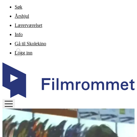
Gå til hovedinnhold
Søk
Årshjul
Lærerværelset
Info
Gå til Skolekino
Logg inn
TOGGLE
MENU