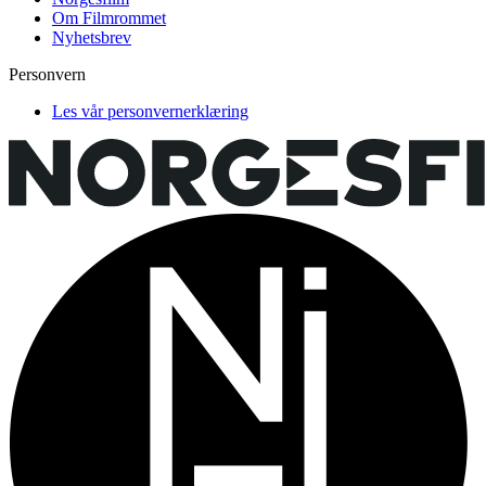
Om Filmrommet
Nyhetsbrev
Personvern
Les vår personvernerklæring