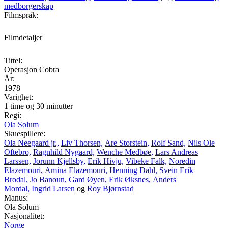
medborgerskap
Filmspråk:
Filmdetaljer
Tittel:
Operasjon Cobra
År:
1978
Varighet:
1 time og 30 minutter
Regi:
Ola Solum
Skuespillere:
Ola Neegaard jr.,
Liv Thorsen,
Are Storstein,
Rolf Sand,
Nils Ole
Oftebro,
Ragnhild Nygaard,
Wenche Medbøe,
Lars Andreas
Larssen,
Jorunn Kjellsby,
Erik Hivju,
Vibeke Falk,
Noredin
Elazemouri,
Amina Elazemouri,
Henning Dahl,
Svein Erik
Brodal,
Jo Banoun,
Gard Øyen,
Erik Øksnes,
Anders
Mordal,
Ingrid Larsen
og
Roy Bjørnstad
Manus:
Ola Solum
Nasjonalitet:
Norge