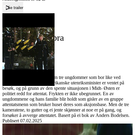
Se trailer
Forside
Operasjon Cobra
Operasjon Cobra
Film
Forfatter:
Leverandør:
Norgesfilm AS
Lisens:
Operasjon Cobra handler om tre ungdommer som bor like ved
Fornebu flyplass. Den amerikanske utenriksminister er ventet på
besøk, og på grunn av den spente situasjonen i Midt- Østen er
politiet redd for attentat. Frykten er ikke ubegrunnet. En av
ungdommene og hans familie blir holdt som gisler av en gruppe
attentatsmenn som bruker huset deres som aksjonsbase. Men de tre
kameratene, to gutter og ei jente skjønner at noe er på gang, og
forsøker å avverge attentatet. Basert på ei bok av Anders Bodelsen.
Publisert
07.02.2025