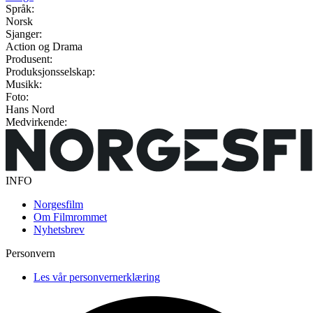
Språk:
Norsk
Sjanger:
Action og Drama
Produsent:
Produksjonsselskap:
Musikk:
Foto:
Hans Nord
Medvirkende:
INFO
Norgesfilm
Om Filmrommet
Nyhetsbrev
Personvern
Les vår personvernerklæring