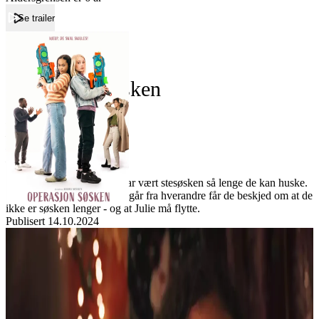
Se trailer
Forside
Operasjon Søsken
Operasjon Søsken
Film
Forfatter:
Leverandør:
Norgesfilm AS
Lisens:
Luna og Julie er 10 år og har vært stesøsken så lenge de kan huske.
Men når mamma og pappa går fra hverandre får de beskjed om at de
ikke er søsken lenger - og at Julie må flytte.
Publisert
14.10.2024