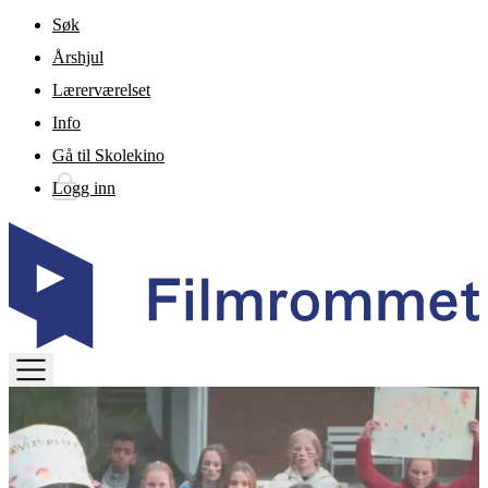
Gå til hovedinnhold
Søk
Årshjul
Lærerværelset
Info
Gå til Skolekino
Logg inn
TOGGLE
MENU