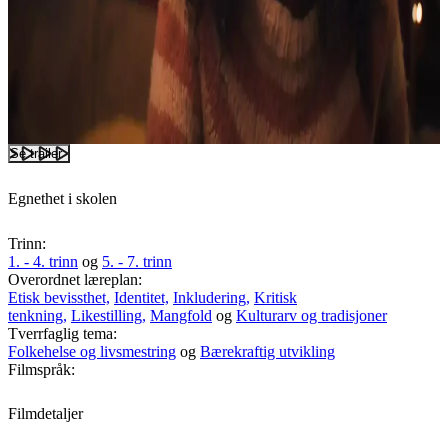
Se trailer
Egnethet i skolen
Trinn:
1. - 4. trinn
og
5. - 7. trinn
Overordnet læreplan:
Etisk bevissthet,
Identitet,
Inkludering,
Kritisk
tenkning,
Likestilling,
Mangfold
og
Kulturarv og tradisjoner
Tverrfaglig tema:
Folkehelse og livsmestring
og
Bærekraftig utvikling
Filmspråk:
Filmdetaljer