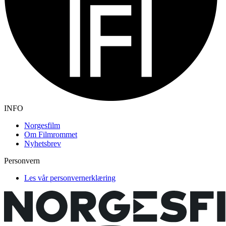
INFO
Norgesfilm
Om Filmrommet
Nyhetsbrev
Personvern
Les vår personvernerklæring