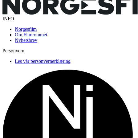
INFO
Norgesfilm
Om Filmrommet
Nyhetsbrev
Personvern
Les vår personvernerklæring