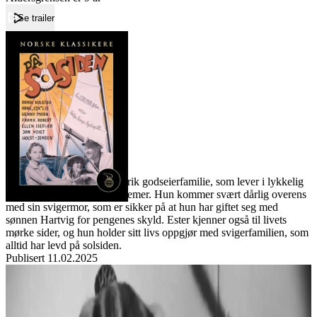
Se trailer
Forside
På solsiden
På solsiden
Film
Forfatter:
Leverandør:
Norgesfilm AS
Lisens:
Ester har giftet seg inn i en rik godseierfamilie, som lever i lykkelig
uvitenhet om verdens problemer. Hun kommer svært dårlig overens
med sin svigermor, som er sikker på at hun har giftet seg med
sønnen Hartvig for pengenes skyld. Ester kjenner også til livets
mørke sider, og hun holder sitt livs oppgjør med svigerfamilien, som
alltid har levd på solsiden.
Publisert
11.02.2025