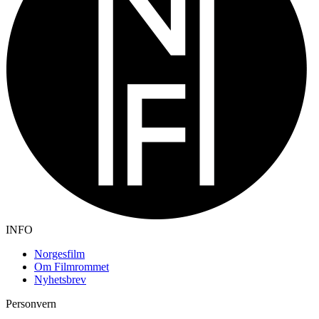
INFO
Norgesfilm
Om Filmrommet
Nyhetsbrev
Personvern