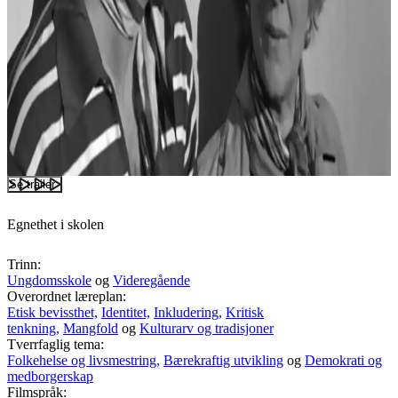
Se trailer
Egnethet i skolen
Trinn:
Ungdomsskole
og
Videregående
Overordnet læreplan:
Etisk bevissthet,
Identitet,
Inkludering,
Kritisk
tenkning,
Mangfold
og
Kulturarv og tradisjoner
Tverrfaglig tema:
Folkehelse og livsmestring,
Bærekraftig utvikling
og
Demokrati og
medborgerskap
Filmspråk: