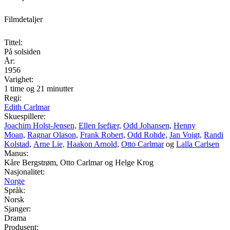
Filmdetaljer
Tittel:
På solsiden
År:
1956
Varighet:
1 time og 21 minutter
Regi:
Edith Carlmar
Skuespillere:
Joachim Holst-Jensen,
Ellen Isefiær,
Odd Johansen,
Henny
Moan,
Ragnar Olason,
Frank Robert,
Odd Rohde,
Jan Voigt,
Randi
Kolstad,
Arne Lie,
Haakon Arnold,
Otto Carlmar
og
Lalla Carlsen
Manus:
Kåre Bergstrøm, Otto Carlmar og Helge Krog
Nasjonalitet:
Norge
Språk:
Norsk
Sjanger:
Drama
Produsent: