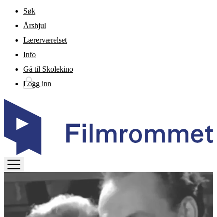
Gå til hovedinnhold
Søk
Årshjul
Lærerværelset
Info
Gå til Skolekino
Logg inn
TOGGLE
MENU