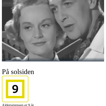
På solsiden
Aldersgrensen er 9 år