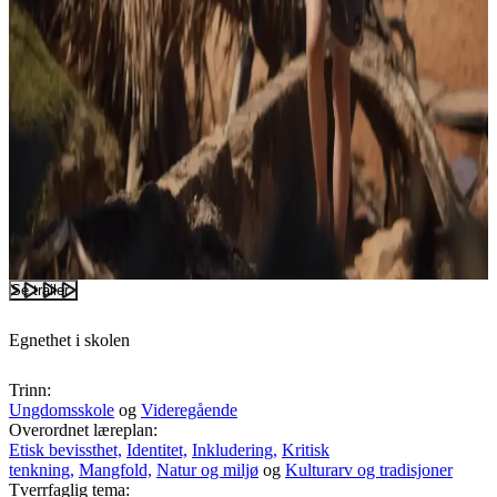
Se trailer
Egnethet i skolen
Trinn:
Ungdomsskole
og
Videregående
Overordnet læreplan:
Etisk bevissthet,
Identitet,
Inkludering,
Kritisk
tenkning,
Mangfold,
Natur og miljø
og
Kulturarv og tradisjoner
Tverrfaglig tema: