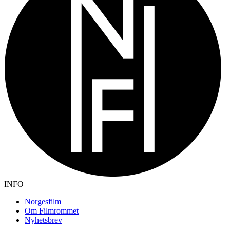
INFO
Norgesfilm
Om Filmrommet
Nyhetsbrev