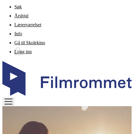
Gå til hovedinnhold
Søk
Årshjul
Lærerværelset
Info
Gå til Skolekino
Logg inn
TOGGLE
MENU