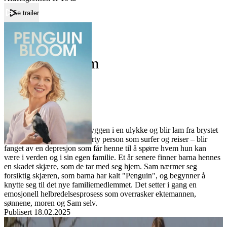
Se trailer
Forside
Penguin Bloom
Penguin Bloom
Film
Forfatter:
Leverandør:
Norgesfilm AS
Lisens:
Samantha Bloom brekker ryggen i en ulykke og blir lam fra brystet
og ned. Sam – en ellers sporty person som surfer og reiser – blir
fanget av en depresjon som får henne til å spørre hvem hun kan
være i verden og i sin egen familie. Et år senere finner barna hennes
en skadet skjære, som de tar med seg hjem. Sam nærmer seg
forsiktig skjæren, som barna har kalt "Penguin", og begynner å
knytte seg til det nye familiemedlemmet. Det setter i gang en
emosjonell helbredelsesprosess som overrasker ektemannen,
sønnene, moren og Sam selv.
Publisert
18.02.2025